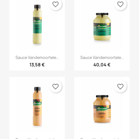
favorite_border
favorite_border


Snabbvy
Snabbvy
Sauce Vandemoortele...
Sauce Vandemoortele...
13,58 €
40,04 €
favorite_border
favorite_border
Snabbvy
Snabbvy