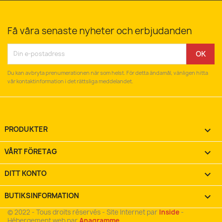
Få våra senaste nyheter och erbjudanden
Du kan avbryta prenumerationen när som helst. För detta ändamål, vänligen hitta
vår kontaktinformation i det rättsliga meddelandet.
PRODUKTER

VÅRT FÖRETAG

DITT KONTO

BUTIKSINFORMATION
keyboard_arrow_down
© 2022 - Tous droits réservés - Site Internet par
Inside
-
Hébergement web par
Anagramme