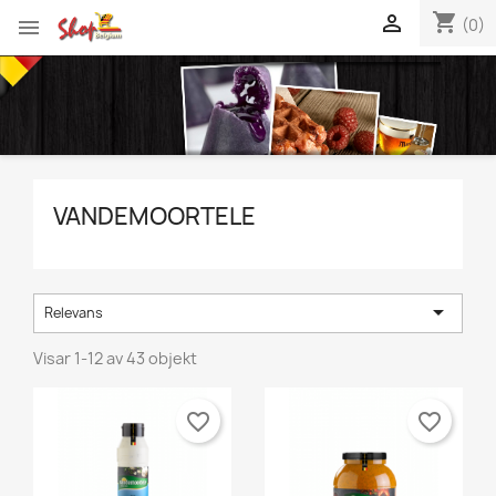
shopping_cart


(0)
VANDEMOORTELE

Relevans
Visar 1-12 av 43 objekt
favorite_border
favorite_border