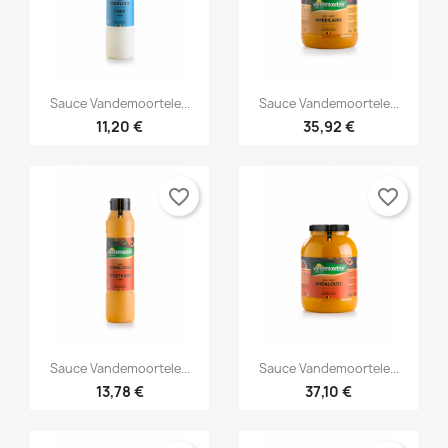


Snabbvy
Snabbvy
Sauce Vandemoortele...
Sauce Vandemoortele...
11,20 €
35,92 €
favorite_border
favorite_border


Snabbvy
Snabbvy
Sauce Vandemoortele...
Sauce Vandemoortele...
13,78 €
37,10 €