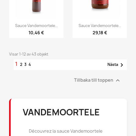


Snabbvy
Snabbvy
Sauce Vandemoortele...
Sauce Vandemoortele...
10,46 €
29,18 €
Visar 1-12 av 43 objekt
1

2
3
4
Nästa

Tillbaka till toppen
VANDEMOORTELE
Découvrez la sauce Vandemoortele