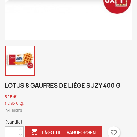
LOTUS 8 GAUFRES DE LIÈGE SUZY 400 G
5,18 €
(12,93 € Kg)
Inkl. moms
Kvantitet

favorite_border
LÄGG TILL I VARUKORGEN