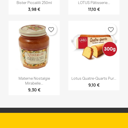


Snabbvy
Snabbvy
Bister Piccalilli 250ml
LOTUS Pâtisserie...
3,98 €
11,10 €
favorite_border
favorite_border


Snabbvy
Snabbvy
Materne Nostalgie
Lotus Quatre-Quarts Pur...
Mirabelle...
9,10 €
9,30 €