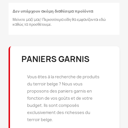
Δεν υπάρχουν ακόμη διαθέσιμα προϊόντα
Μείνετε μαζί μας! Περισσότερα είδη θα εμφανίζονται εδώ
καθώς τα προσθέτουμε.
×
×
Δημιουργία λίστα επιθυμητών
Σύνδεση
×
PANIERS GARNIS
((modalTitle))
×
Πρέπει να εισέλθετε για να σώσετε προϊόντα στην λίστα
Προσθήκη στη λίστα επιθυμιών
Όνομα Λίστα επιθυμιτών
((confirmMessage))
επιθυμητών.
Vous êtes à la recherche de produits
du terroir belge ? Nous vous
Créer une nouvelle liste
add_circle_outline
proposons des paniers garnis en
((cancelText))
((modalDeleteText))
Ακύρωση
Σύνδεση
Ακύρωση
Δημιουργία λίστα επιθυμητών
fonction de vos goûts et de votre
budget. Ils sont composés
exclusivement des richesses du
terroir belge.