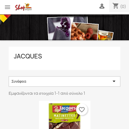
shopping_cart


(0)
JACQUES

Συνάφεια
Εμφανίζονται τα στοιχεία 1-1 από σύνολο 1
favorite_border