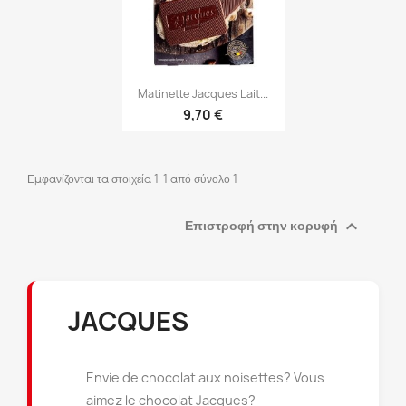

Γρήγορη προβολή
Matinette Jacques Lait...
9,70 €
Εμφανίζονται τα στοιχεία 1-1 από σύνολο 1
×
×
Δημιουργία λίστα επιθυμητών
Σύνδεση
×

Επιστροφή στην κορυφή
((modalTitle))
×
Πρέπει να εισέλθετε για να σώσετε προϊόντα στην λίστα
Προσθήκη στη λίστα επιθυμιών
Όνομα Λίστα επιθυμιτών
((confirmMessage))
επιθυμητών.
JACQUES
Créer une nouvelle liste
add_circle_outline
((cancelText))
((modalDeleteText))
Ακύρωση
Σύνδεση
Ακύρωση
Δημιουργία λίστα επιθυμητών
Envie de chocolat aux noisettes? Vous
aimez le chocolat Jacques?