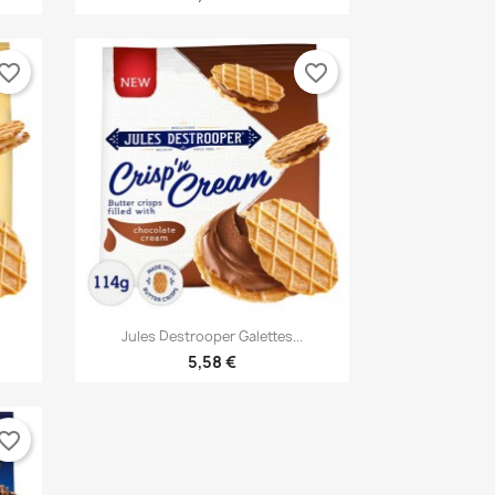
vorite_border
favorite_border
×
×
×

Γρήγορη προβολή
Jules Destrooper Galettes...
×
5,58 €
vorite_border
)
η
ν