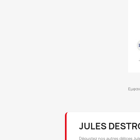
Εμφανί
JULES DEST
Dégustez nos autres délices Jul