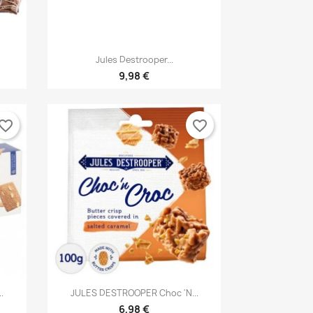

Γρήγορη προβολή
Jules Destrooper...
9,98 €
vorite_border
favorite_border

Γρήγορη προβολή
.
JULES DESTROOPER Choc 'n...
6,98 €