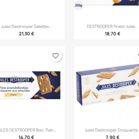


Γρήγορη προβολή
Γρήγορη προβολή
Jules Destrooper Galettes...
DESTROOPER Finest Jules...
21,30 €
18,70 €
favorite_border
fa


Γρήγορη προβολή
Γρήγορη προβολή
ULES DESTROOPER Bisc. Pain...
Jules Destrooper Croquants..
14,70 €
7,90 €