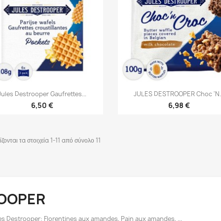


Γρήγορη προβολή
Γρήγορη προβολή
Jules Destrooper Gaufrettes...
JULES DESTROOPER Choc 'n..
6,50 €
6,98 €
ζονται τα στοιχεία 1-11 από σύνολο 11
ROOPER
es Destrooper: Florentines aux amandes, Pain aux amandes, ...