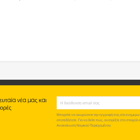
ευταία νέα μας και
φορές
Μπορείτε να ακυρώσετε την εγγραφή σας στο ενημερωτι
οποτεδήποτε. Για να δείτε πώς, ανατρέξτε στα στοιχεία
Ανακοίνωση Νομικού Περιεχομένου.