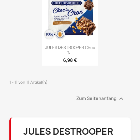

Vorschau
JULES DESTROOPER Choc
'n...
6,98 €
1 - 11 von 11 Artikel(n)

Zum Seitenanfang
JULES DESTROOPER