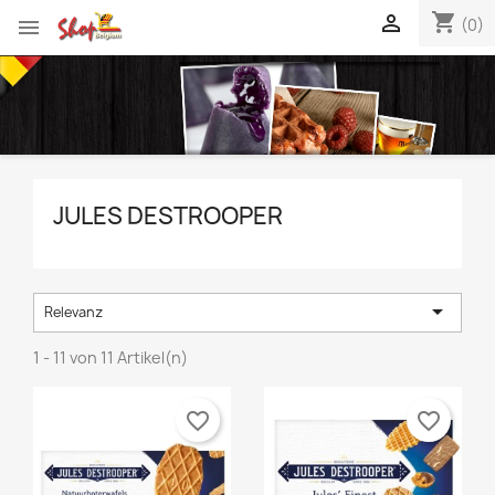
shopping_cart


(0)
JULES DESTROOPER

Relevanz
1 - 11 von 11 Artikel(n)
favorite_border
favorite_border