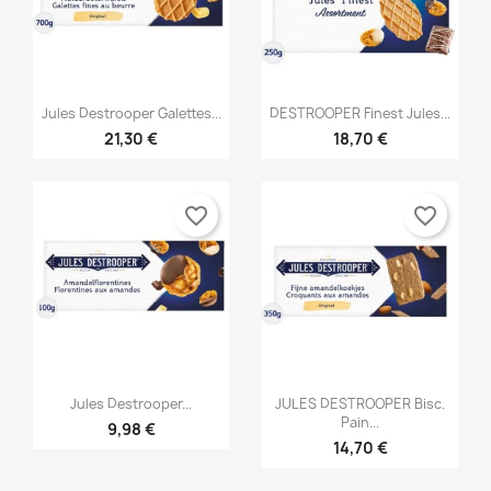


Vorschau
Vorschau
Jules Destrooper Galettes...
DESTROOPER Finest Jules...
21,30 €
18,70 €
favorite_border
favorite_border


Vorschau
Vorschau
Jules Destrooper...
JULES DESTROOPER Bisc.
Pain...
9,98 €
14,70 €