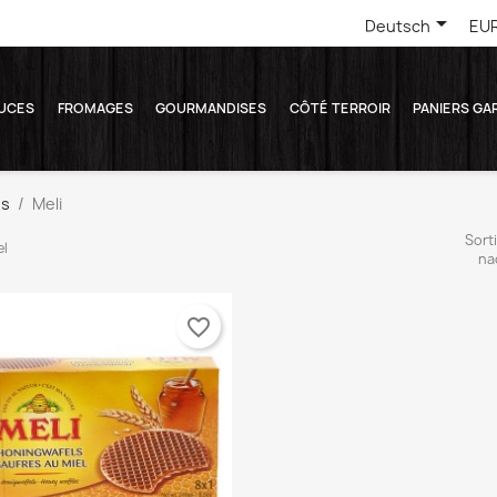

Deutsch
EUR
UCES
FROMAGES
GOURMANDISES
CÔTÉ TERROIR
PANIERS GA
es
Meli
Sorti
el
na
favorite_border