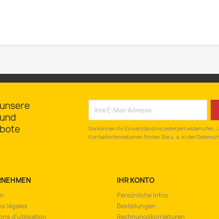
 unsere
 und
bote
Sie können Ihr Einverständnis jederzeit widerrufen.
Kontaktinformationen finden Sie u. a. in der Datensc
RNEHMEN
IHR KONTO
on
Persönliche Infos
s légales
Bestellungen
ons d'utilisation
Rechnungskorrekturen