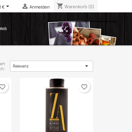
shopping_cart


Warenkorb
(0)
 €
Anmelden
RNIS
ert

Relevanz
ch:
vorite_border
favorite_border