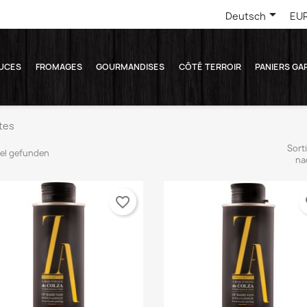

Deutsch
EUR
UCES
FROMAGES
GOURMANDISES
CÔTÉ TERROIR
PANIERS GA
ttes
Sorti
kel gefunden
na
favorite_border
fa