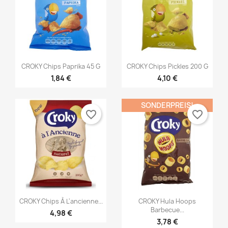


Vorschau
Vorschau
CROKY Chips Paprika 45 G
CROKY Chips Pickles 200 G
1,84 €
4,10 €
SONDERPREIS!
favorite_border
favorite_border


Vorschau
Vorschau
CROKY Chips À L'ancienne...
CROKY Hula Hoops
Barbecue...
4,98 €
3,78 €