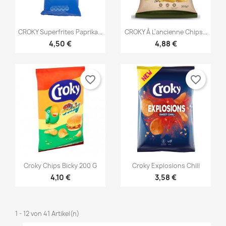


Vorschau
Vorschau
CROKY Superfrites Paprika...
CROKY À L'ancienne Chips...
4,50 €
4,88 €
favorite_border
favorite_border


Vorschau
Vorschau
Croky Chips Bicky 200 G
Croky Explosions Chili
4,10 €
3,58 €
1 - 12 von 41 Artikel(n)