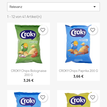

Relevanz
1 - 12 von 41 Artikel(n)
favorite_border
favorite_border


Vorschau
Vorschau
CROKY Chips Bolognaise
CROKY Chips Paprika 200 G
200 G
3,66 €
3,26 €
favorite_border
favorite_border