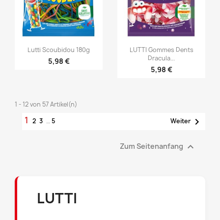


Vorschau
Vorschau
Lutti Scoubidou 180g
LUTTI Gommes Dents
Dracula...
5,98 €
5,98 €
1 - 12 von 57 Artikel(n)
1

2
3
…
5
Weiter

Zum Seitenanfang
LUTTI