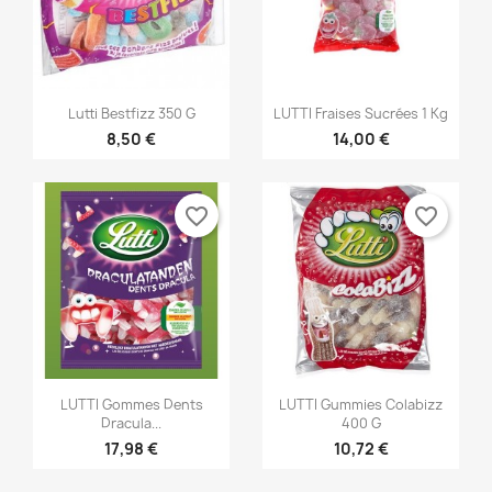


Vorschau
Vorschau
Lutti Bestfizz 350 G
LUTTI Fraises Sucrées 1 Kg
8,50 €
14,00 €
favorite_border
favorite_border


Vorschau
Vorschau
LUTTI Gommes Dents
LUTTI Gummies Colabizz
Dracula...
400 G
17,98 €
10,72 €