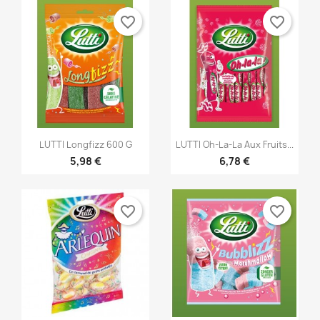
favorite_border
favorite_border


Vorschau
Vorschau
LUTTI Longfizz 600 G
LUTTI Oh-La-La Aux Fruits...
5,98 €
6,78 €
favorite_border
favorite_border
×
×
Wunschliste erstellen
Anmelden
×
((modalTitle))