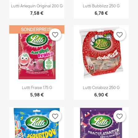
×


Vorschau
Vorschau
Sie müssen angemeldet sein, um Artikel Ihrer
Auf meine Wunschliste
Name der Wunschliste
Lutti Arlequin Original 200 G
Lutti Bubblizz 250 G
((confirmMessage))
Wunschliste hinzufügen zu können.
7,58 €
6,78 €
Créer une nouvelle liste
add_circle_outline
((cancelText))
((modalDeleteText))
SONDERPREIS!
Abbrechen
Anmelden
Abbrechen
Wunschliste erstellen
favorite_border
favorite_border


Vorschau
Vorschau
Lutti Fraise 175 G
Lutti Colabizz 250 G
5,98 €
6,90 €
favorite_border
favorite_border