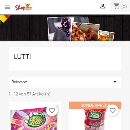
shopping_cart


(0)
LUTTI

Relevanz
1 - 12 von 57 Artikel(n)
SONDERPREIS!
favorite_border
favorite_border