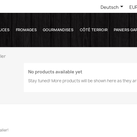

Deutsch
EUR
UCES
FROMAGES
GOURMANDISES
CÔTÉ TERROIR
PANIERS GA
ler
No products available yet
Stay tuned! More products will be shown here as they a
ller!