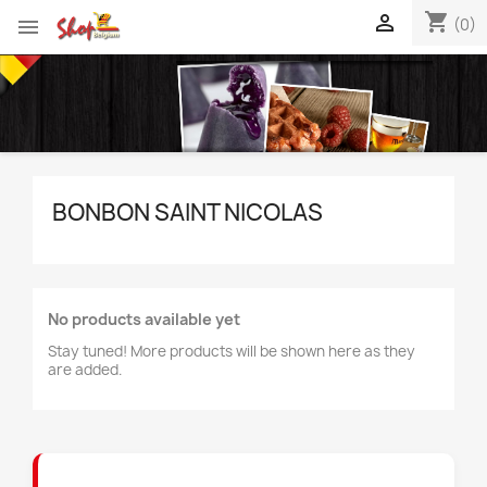
shopping_cart


(0)
BONBON SAINT NICOLAS
No products available yet
Stay tuned! More products will be shown here as they
are added.