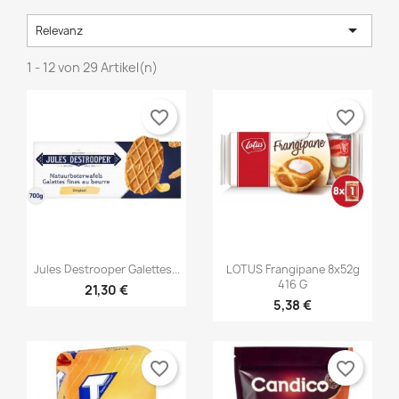

Relevanz
1 - 12 von 29 Artikel(n)
favorite_border
favorite_border


Vorschau
Vorschau
Jules Destrooper Galettes...
LOTUS Frangipane 8x52g
416 G
21,30 €
5,38 €
favorite_border
favorite_border