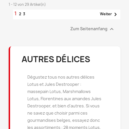
1 - 12 von 29 Artikel(n)
1

2
3
Weiter

Zum Seitenanfang
AUTRES DÉLICES
Dégustez tous nos autres délices
Lotus et Jules Destrooper :
massepain Lotus, Marshmallows
Lotus, Florentines aux amandes Jules
Destrooper, et bien d'autres. Si vous
ne savez que choisir parmi ces
gourmandises belges, essayez donc
les assortiments : 28 moments Lotus,