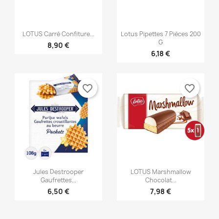


Vorschau
Vorschau
LOTUS Carré Confiture...
Lotus Pipettes 7 Pièces 200
G
8,90 €
6,18 €
favorite_border
favorite_border


Vorschau
Vorschau
Jules Destrooper
LOTUS Marshmallow
Gaufrettes...
Chocolat...
6,50 €
7,98 €