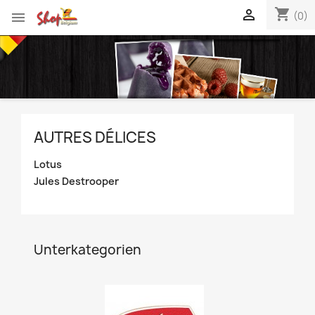
shopping_cart


(0)
AUTRES DÉLICES
Lotus
Jules Destrooper
Unterkategorien