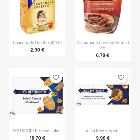


Vorschau
Vorschau
Cassonade Graeffe 500 Gr
Cassonade Candico Brune 1
Kg
2,90 €
6,78 €
favorite_border
favorite_border


Vorschau
Vorschau
DESTROOPER Finest Jules...
Jules Destrooper...
18,70 €
9,98 €