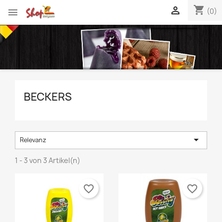
shopping_cart


(0)
BECKERS

Relevanz
1 - 3 von 3 Artikel(n)
favorite_border
favorite_border