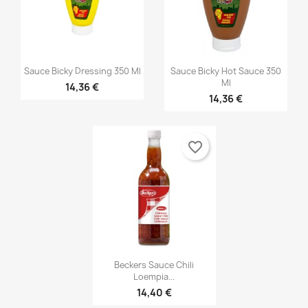


Vorschau
Vorschau
Sauce Bicky Dressing 350 Ml
Sauce Bicky Hot Sauce 350
Ml
14,36 €
14,36 €
favorite_border

Vorschau
Beckers Sauce Chili
Loempia...
×
14,40 €
×
Wunschliste erstellen
Anmelden
×