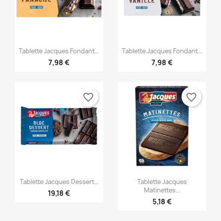


Vorschau
Vorschau
Tablette Jacques Fondant...
Tablette Jacques Fondant...
7,98 €
7,98 €
favorite_border
favorite_border


Vorschau
Vorschau
Tablette Jacques Dessert...
Tablette Jacques
Matinettes...
19,18 €
5,18 €