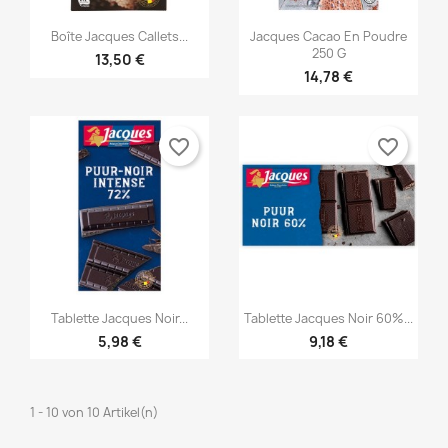
Créer une nouvelle liste
add_circle_outline
((cancelText))
((modalDeleteText))


Vorschau
Vorschau
Abbrechen
Anmelden
Boîte Jacques Callets...
Jacques Cacao En Poudre
Abbrechen
Wunschliste erstellen
250 G
13,50 €
14,78 €
favorite_border
favorite_border


Vorschau
Vorschau
Tablette Jacques Noir...
Tablette Jacques Noir 60%...
5,98 €
9,18 €
1 - 10 von 10 Artikel(n)