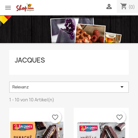
shopping_cart


(0)
JACQUES

Relevanz
1 - 10 von 10 Artikel(n)
favorite_border
favorite_border