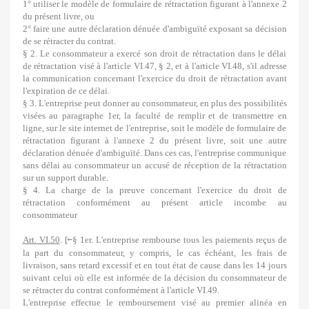
1° utiliser le modèle de formulaire de rétractation figurant à l'annexe 2
du présent livre, ou
2° faire une autre déclaration dénuée d'ambiguïté exposant sa décision
de se rétracter du contrat.
§ 2. Le consommateur a exercé son droit de rétractation dans le délai
de rétractation visé à l'article VI.47, § 2, et à l'article VI.48, s'il adresse
la communication concernant l'exercice du droit de rétractation avant
l'expiration de ce délai.
§ 3. L'entreprise peut donner au consommateur, en plus des possibilités
visées au paragraphe 1er, la faculté de remplir et de transmettre en
ligne, sur le site internet de l'entreprise, soit le modèle de formulaire de
rétractation figurant à l'annexe 2 du présent livre, soit une autre
déclaration dénuée d'ambiguïté. Dans ces cas, l'entreprise communique
sans délai au consommateur un accusé de réception de la rétractation
sur un support durable.
§ 4. La charge de la preuve concernant l'exercice du droit de
rétractation conformément au présent article incombe au
consommateur
Art. VI.50
. [
§ 1er. L'entreprise rembourse tous les paiements reçus de
1
la part du consommateur, y compris, le cas échéant, les frais de
livraison, sans retard excessif et en tout état de cause dans les 14 jours
suivant celui où elle est informée de la décision du consommateur de
se rétracter du contrat conformément à l'article VI.49.
L'entreprise effectue le remboursement visé au premier alinéa en