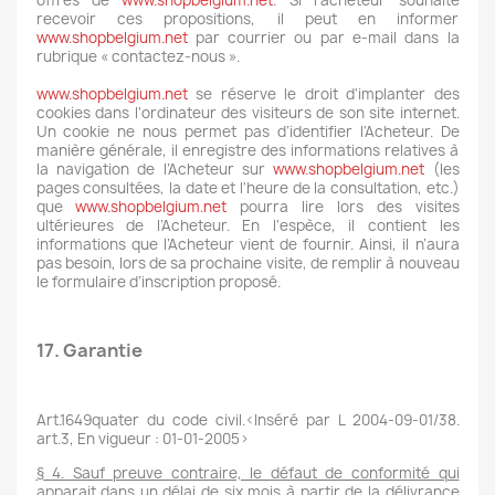
offres de
www.shopbelgium.net
. Si l'acheteur souhaite
recevoir ces propositions, il peut en informer
www.shopbelgium.net
par courrier ou par e-mail dans la
rubrique « contactez-nous ».
www.shopbelgium.net
se réserve le droit d'implanter des
cookies dans l'ordinateur des visiteurs de son site internet.
Un cookie ne nous permet pas d’identifier l’Acheteur. De
manière générale, il enregistre des informations relatives à
la navigation de l’Acheteur sur
www.shopbelgium.net
(les
pages consultées, la date et l'heure de la consultation, etc.)
que
www.shopbelgium.net
pourra lire lors des visites
ultérieures de l’Acheteur. En l'espèce, il contient les
informations que l’Acheteur vient de fournir. Ainsi, il n’aura
pas besoin, lors de sa prochaine visite, de remplir à nouveau
le formulaire d’inscription proposé.
17. Garantie
Art.1649quater du code civil.<Inséré par L 2004-09-01/38.
art.3, En vigueur : 01-01-2005>
§
4. Sauf preuve contraire, le défaut de conformité qui
apparait dans un délai de six mois à partir de la délivrance