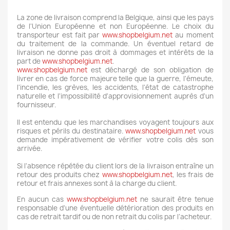
La zone de livraison comprend la Belgique, ainsi que les pays
de l'Union Européenne et non Européenne. Le choix du
transporteur est fait par
www.shopbelgium.net
au moment
du traitement de la commande. Un éventuel retard de
livraison ne donne pas droit à dommages et intérêts de la
part de
www.shopbelgium.net
.
www.shopbelgium.net
est déchargé de son obligation de
livrer en cas de force majeure telle que la guerre, l'émeute,
l'incendie, les grèves, les accidents, l'état de catastrophe
naturelle et l'impossibilité d'approvisionnement auprès d'un
fournisseur.
Il est entendu que les marchandises voyagent toujours aux
risques et périls du destinataire.
www.shopbelgium.net
vous
demande impérativement de vérifier votre colis dès son
arrivée.
Si l'absence répétée du client lors de la livraison entraîne un
retour des produits chez
www.shopbelgium.net
, les frais de
retour et frais annexes sont à la charge du client.
En aucun cas
www.shopbelgium.net
ne saurait être tenue
responsable d'une éventuelle détérioration des produits en
cas de retrait tardif ou de non retrait du colis par l’acheteur.