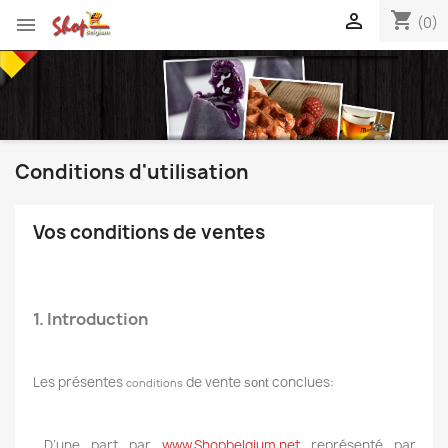
shopping_cart


(0)
Conditions d'utilisation
Vos conditions de ventes
1. Introduction
Les présentes
de vente
conclues:
sont
conditions
D’une part par
www.Shopbelgium.net
représenté par