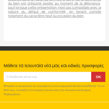
du bien est présumé exister au moment de la délivrance,
sauf lorsque cette présemption n'est pas compatible avec la
nature du défaut de conformité, en tenant compte
notament du caractère neuf ou occasion du bien.
Μάθετε τα τελευταία νέα μας και ειδικές προσφορές
Μπορείτε να ακυρώσετε την εγγραφή σας στο ενημερωτικό δελτίο οποτεδήποτε. Για να
δείτε πώς, ανατρέξτε στα στοιχεία επικοινωνίας στην Ανακοίνωση Νομικού
Περιεχομένου.