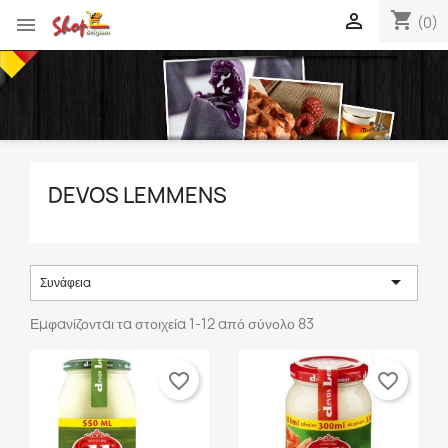
shopping_cart


(0)
DEVOS LEMMENS

Συνάφεια
Εμφανίζονται τα στοιχεία 1-12 από σύνολο 83
favorite_border
favorite_border