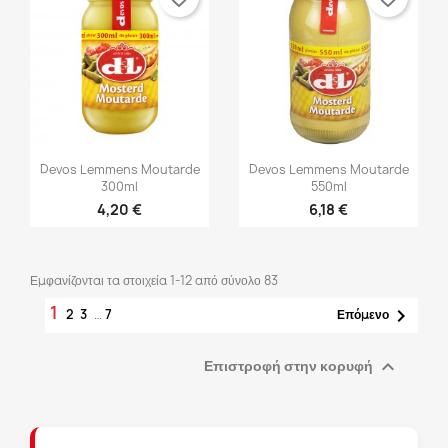


Γρήγορη προβολή
Γρήγορη προβολή
Devos Lemmens Moutarde
Devos Lemmens Moutarde
300ml
550ml
4,20 €
6,18 €
Εμφανίζονται τα στοιχεία 1-12 από σύνολο 83
1

2
3
…
7
Επόμενο

Επιστροφή στην κορυφή