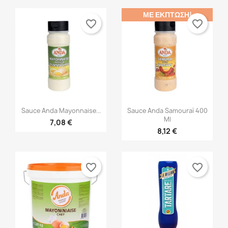
ΜΕ ΈΚΠΤΩΣΗ!
favorite_border
favorite_border


Γρήγορη προβολή
Γρήγορη προβολή
Sauce Anda Mayonnaise...
Sauce Anda Samouraï 400
Ml
7,08 €
8,12 €
favorite_border
favorite_border