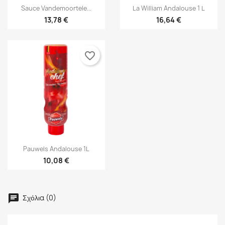


Γρήγορη προβολή
Γρήγορη προβολή
Sauce Vandemoortele...
La William Andalouse 1 L
13,78 €
16,64 €
favorite_border

Γρήγορη προβολή
Pauwels Andalouse 1L
10,08 €
×
×
Δημιουργία λίστα επιθυμητών
Σύνδεση
Σχόλια (0)
×
Πρέπει να εισέλθετε για να σώσετε προϊόντα στην λίστα
Προσθήκη στη λίστα επιθυμιών
Όνομα Λίστα επιθυμιτών
επιθυμητών.