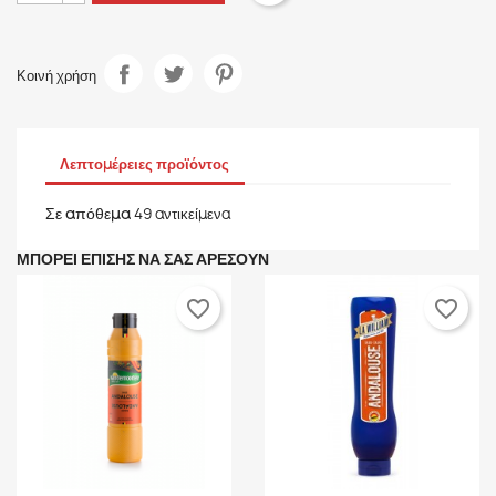
Κοινή χρήση
Λεπτομέρειες προϊόντος
Σε απόθεμα
49 αντικείμενα
ΜΠΟΡΕΊ ΕΠΊΣΗΣ ΝΑ ΣΑΣ ΑΡΈΣΟΥΝ
favorite_border
favorite_border