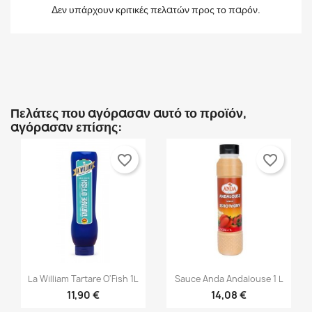
Δεν υπάρχουν κριτικές πελατών προς το παρόν.
Créer une nouvelle liste
add_circle_outline
Ακύρωση
Σύνδεση
Ακύρωση
Δημιουργία λίστα επιθυμητών
Πελάτες που αγόρασαν αυτό το προϊόν,
αγόρασαν επίσης:
favorite_border
favorite_border


Γρήγορη προβολή
Γρήγορη προβολή
La William Tartare O'Fish 1L
Sauce Anda Andalouse 1 L
11,90 €
14,08 €