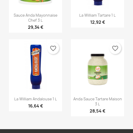


Γρήγορη προβολή
Γρήγορη προβολή
Sauce Anda Mayonnaise
La William Tartare 1 L
Chef 3 L
12,92 €
29,34 €
favorite_border
favorite_border


Γρήγορη προβολή
Γρήγορη προβολή
La William Andalouse 1 L
Anda Sauce Tartare Maison
3 L
16,64 €
28,54 €