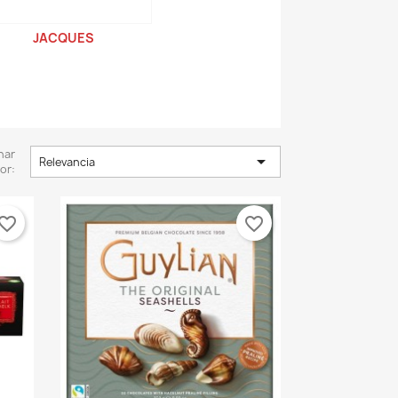
JACQUES
nar

Relevancia
or:
vorite_border
favorite_border