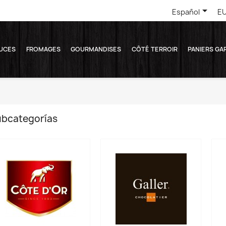

Español
EU
UCES
FROMAGES
GOURMANDISES
CÔTÉ TERROIR
PANIERS GA
bcategorías