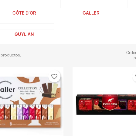
CÔTE D'OR
GALLER
GUYLIAN
Orde
 productos.
p
favorite_border
fa