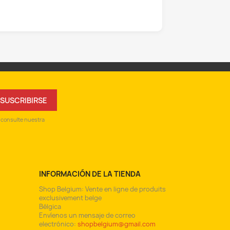
 consulte nuestra
INFORMACIÓN DE LA TIENDA
Shop Belgium: Vente en ligne de produits
exclusivement belge
Bélgica
Envíenos un mensaje de correo
electrónico:
shopbelgium@gmail.com