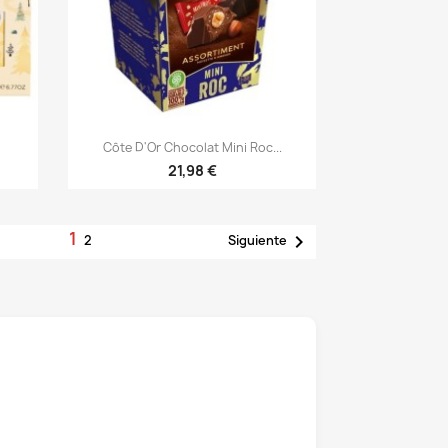

Vista rápida
Côte D'Or Chocolat Mini Roc...
21,98 €
1

2
Siguiente