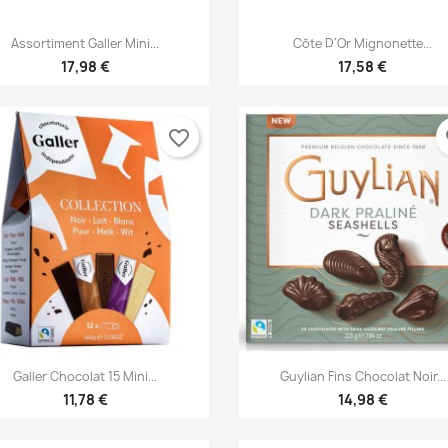


Vista rápida
Vista rápida
Assortiment Galler Mini...
Côte D'Or Mignonette...
17,98 €
17,58 €
favorite_border
fa


Vista rápida
Vista rápida
Galler Chocolat 15 Mini...
Guylian Fins Chocolat Noir...
11,78 €
14,98 €
ear lista de deseos
modalTitle))
iciar sesión