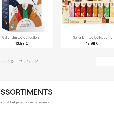


Vista rápida
Vista rápida
Galler Limited Collection...
Galler Limited Collection...
12,58 €
13,98 €
ndo 1-12 de 17 artículo(s)
ASSORTIMENTS
ocolat belge aux saveurs variées.