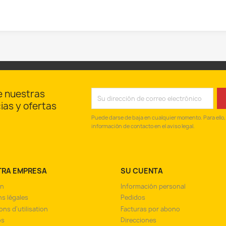
e nuestras
cias y ofertas
Puede darse de baja en cualquier momento. Para ello,
información de contacto en el aviso legal.
TRA EMPRESA
SU CUENTA
on
Información personal
s légales
Pedidos
ons d'utilisation
Facturas por abono
os
Direcciones