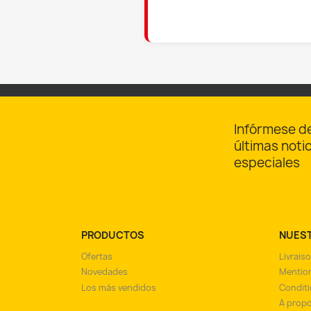
Infórmese d
últimas noti
especiales
PRODUCTOS
NUES
Ofertas
Livrais
Novedades
Mention
Los más vendidos
Conditi
A prop