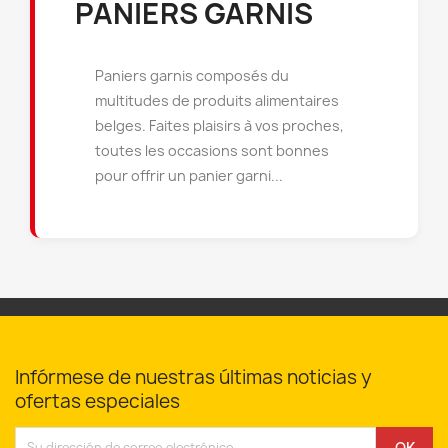
PANIERS GARNIS
×
×
Crear lista de deseos
Paniers garnis composés du
Iniciar sesión
×
((modalTitle))
multitudes de produits alimentaires
×
belges. Faites plaisirs à vos proches,
Debe iniciar sesión para guardar productos en su
Añadir a la lista de deseos
Nombre de la lista de deseos
((confirmMessage))
lista de deseos.
toutes les occasions sont bonnes
pour offrir un panier garni...
Créer une nouvelle liste
add_circle_outline
((cancelText))
((modalDeleteText))
Cancelar
Iniciar sesión
Cancelar
Crear lista de deseos
Infórmese de nuestras últimas noticias y
ofertas especiales