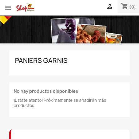
shopping_cart


(0)
PANIERS GARNIS
No hay productos disponibles
¡Estate atento! Próximamente se añadirán más
productos.