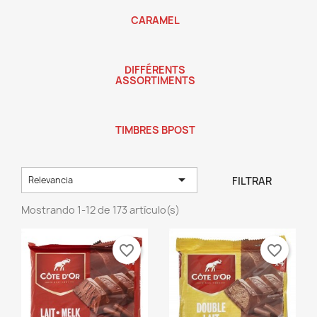
CARAMEL
DIFFÉRENTS
ASSORTIMENTS
TIMBRES BPOST

FILTRAR
Relevancia
Mostrando 1-12 de 173 artículo(s)
favorite_border
favorite_border