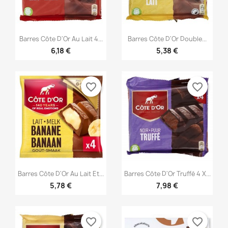


Vista rápida
Vista rápida
Barres Côte D'Or Au Lait 4...
Barres Côte D'Or Double...
6,18 €
5,38 €
favorite_border
favorite_border


Vista rápida
Vista rápida
Barres Côte D'Or Au Lait Et...
Barres Côte D'Or Truffé 4 X...
5,78 €
7,98 €
favorite_border
favorite_border