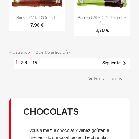


Vista rápida
Vista rápida
Barres Côte D'Or Lait...
Barres Côte D'Or Pistache
4...
7,98 €
8,70 €
Mostrando 1-12 de 173 artículo(s)
1

2
3
…
15
Siguiente

Volver arriba
CHOCOLATS
Vous aimez le chocolat ? Venez goûter le
meilleur du chocolat belge... Le chocolat