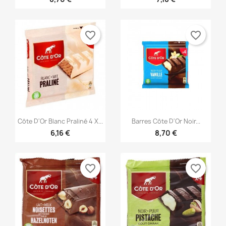
favorite_border
favorite_border


Vista rápida
Vista rápida
Côte D'Or Blanc Praliné 4 X...
Barres Côte D'Or Noir...
6,16 €
8,70 €
favorite_border
favorite_border