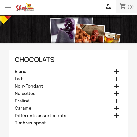
shopping_cart


(0)
CHOCOLATS

Blanc

Lait

Noir-Fondant

Noisettes

Praliné

Caramel

Différents assortiments
Timbres bpost