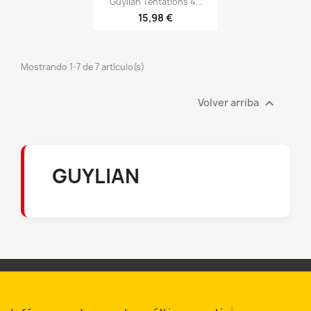

Guylian Tentations 4...
15,98 €
Mostrando 1-7 de 7 artículo(s)

Volver arriba
GUYLIAN