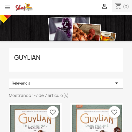
shopping_cart


(0)
GUYLIAN

Relevancia
Mostrando 1-7 de 7 artículo(s)
favorite_border
favorite_border