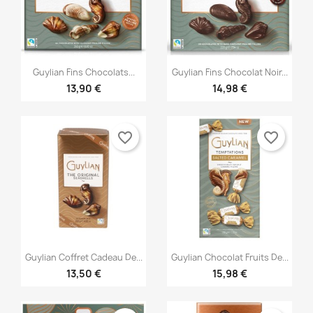


Vista rápida
Vista rápida
Guylian Fins Chocolats...
Guylian Fins Chocolat Noir...
13,90 €
14,98 €
favorite_border
favorite_border


Vista rápida
Vista rápida
Guylian Coffret Cadeau De...
Guylian Chocolat Fruits De...
13,50 €
15,98 €