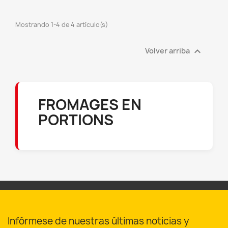
((cancelText))
((modalDeleteText))
Cancelar
Iniciar sesión
Cancelar
Crear lista de deseos
Mostrando 1-4 de 4 artículo(s)

Volver arriba
FROMAGES EN
PORTIONS
Infórmese de nuestras últimas noticias y