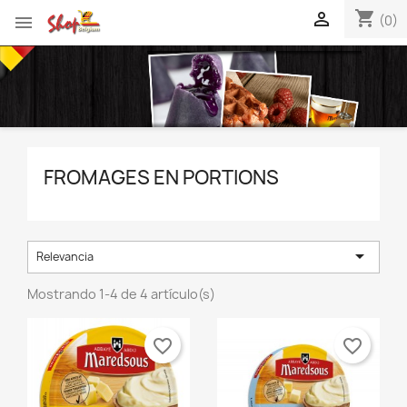
shopping_cart


(0)
FROMAGES EN PORTIONS

Relevancia
Mostrando 1-4 de 4 artículo(s)
favorite_border
favorite_border