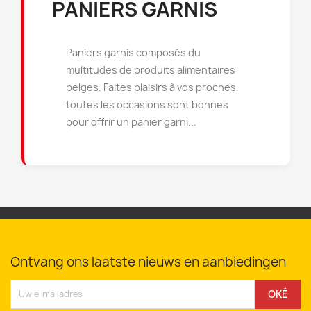
PANIERS GARNIS
×
×
Maak een verlanglijst
Inloggen
×
((modalTitle))
Paniers garnis composés du
multitudes de produits alimentaires
×
U moet ingelogd zijn om producten in uw verlanglijst
Toevoegen aan Verlanglijst
Verlanglijst naam
belges. Faites plaisirs à vos proches,
((confirmMessage))
op te slaan.
toutes les occasions sont bonnes
Créer une nouvelle liste
add_circle_outline
pour offrir un panier garni...
((cancelText))
((modalDeleteText))
Annuleren
Inloggen
Annuleren
Maak een verlanglijst
Ontvang ons laatste nieuws en aanbiedingen