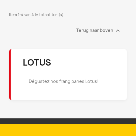
((cancelText))
((modalDeleteText))
Annuleren
Inloggen
Annuleren
Maak een verlanglijst
Item 1-4 van 4 in totaal item(s)

Terug naar boven
LOTUS
Dégustez nos frangipanes Lotus!