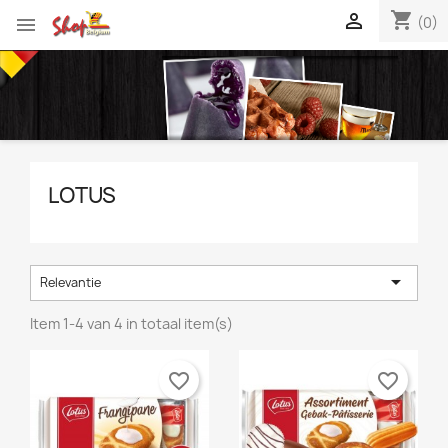
shopping_cart


(0)
LOTUS

Relevantie
Item 1-4 van 4 in totaal item(s)
favorite_border
favorite_border