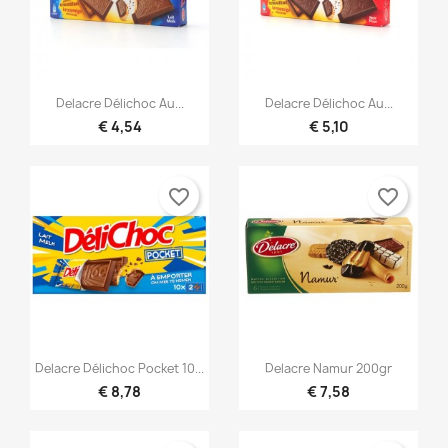


Snel bekijken
Snel bekijken
Delacre Délichoc Au...
Delacre Délichoc Au...
€ 4,54
€ 5,10
favorite_border
favorite_border


Snel bekijken
Snel bekijken
Delacre Délichoc Pocket 10...
Delacre Namur 200gr
€ 8,78
€ 7,58