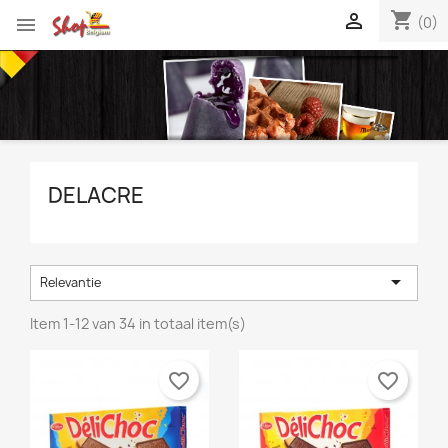
shopping_cart


(0)
DELACRE

Relevantie
Item 1-12 van 34 in totaal item(s)
favorite_border
favorite_border