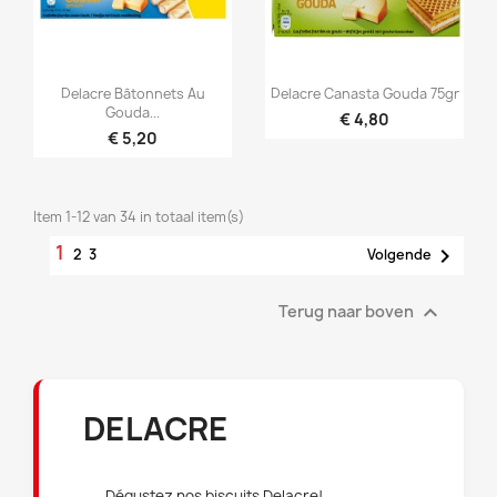


Snel bekijken
Snel bekijken
Delacre Bâtonnets Au
Delacre Canasta Gouda 75gr
Gouda...
€ 4,80
€ 5,20
Item 1-12 van 34 in totaal item(s)
1

2
3
Volgende

Terug naar boven
DELACRE
Dégustez nos biscuits Delacre!