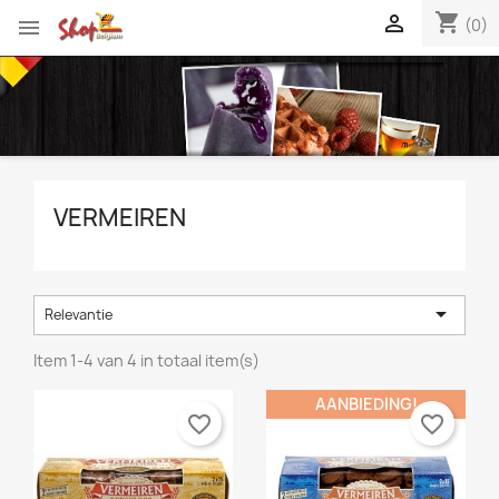
shopping_cart


(0)
VERMEIREN

Relevantie
Item 1-4 van 4 in totaal item(s)
AANBIEDING!
favorite_border
favorite_border