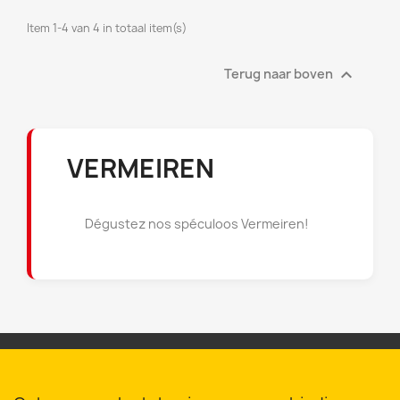
((cancelText))
((modalDeleteText))
Annuleren
Inloggen
Annuleren
Maak een verlanglijst
Item 1-4 van 4 in totaal item(s)

Terug naar boven
VERMEIREN
Dégustez nos spéculoos Vermeiren!