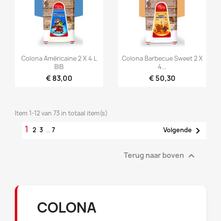


Snel bekijken
Snel bekijken
Colona Américaine 2 X 4 L
Colona Barbecue Sweet 2 X
BIB
4...
€ 83,00
€ 50,30
Item 1-12 van 73 in totaal item(s)
1

2
3
…
7
Volgende

Terug naar boven
COLONA