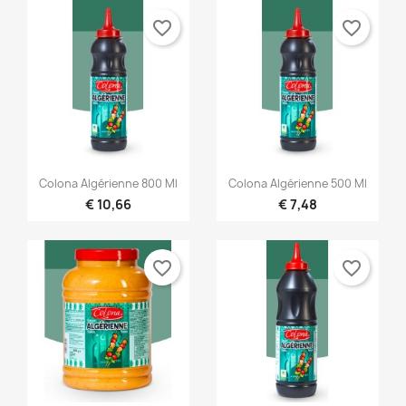
favorite_border
favorite_border


Snel bekijken
Snel bekijken
Colona Algérienne 800 Ml
Colona Algérienne 500 Ml
€ 10,66
€ 7,48
favorite_border
favorite_border
×
×
Maak een verlanglijst
Inloggen
×
((modalTitle))