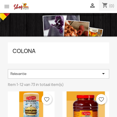
shopping_cart


(0)
COLONA

Relevantie
Item 1-12 van 73 in totaal item(s)
favorite_border
favorite_border