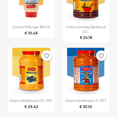


Snel bekijken
Snel bekijken
Colona M'Burger 850 Ml
Colona Smokey Barbecue
2.5...
€ 10,46
€ 24,18
favorite_border
favorite_border


Snel bekijken
Snel bekijken
Colona Andalouse 2.5 L PET
Colona Américaine 3 L PET
€ 29,42
€ 30,10