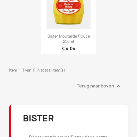

Snel bekijken
Bister Moutarde Douce
250ml
€ 4,04
Item 1-11 van 11 in totaal item(s)

Terug naar boven
BISTER