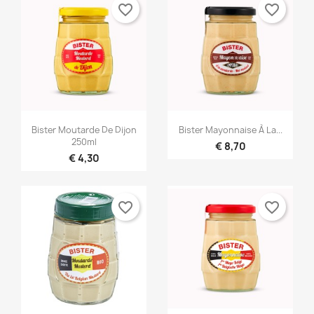
favorite_border
favorite_border


Snel bekijken
Snel bekijken
Bister Moutarde De Dijon
Bister Mayonnaise À La...
250ml
€ 8,70
€ 4,30
favorite_border
favorite_border