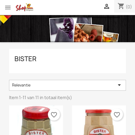
shopping_cart


(0)
BISTER

Relevantie
Item 1-11 van 11 in totaal item(s)
favorite_border
favorite_border