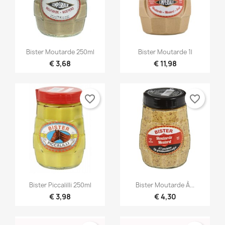


Snel bekijken
Snel bekijken
Bister Moutarde 250ml
Bister Moutarde 1l
€ 3,68
€ 11,98
favorite_border
favorite_border


Snel bekijken
Snel bekijken
Bister Piccalilli 250ml
Bister Moutarde À...
€ 3,98
€ 4,30