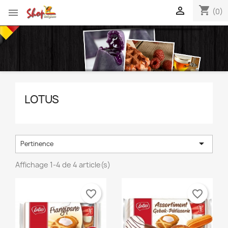
shopping_cart


(0)
LOTUS

Pertinence
Affichage 1-4 de 4 article(s)
favorite_border
favorite_border