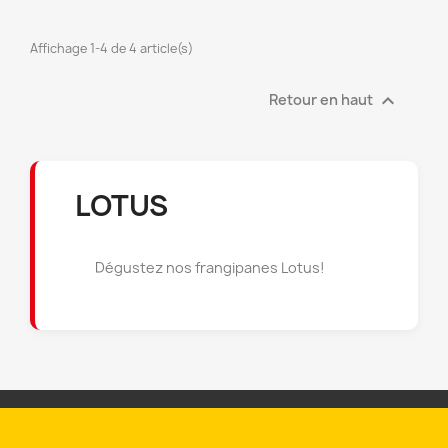
((cancelText))
((modalDeleteText))
Annuler
Connexion
Annuler
Créer une liste d'envies
Affichage 1-4 de 4 article(s)

Retour en haut
LOTUS
Dégustez nos frangipanes Lotus!