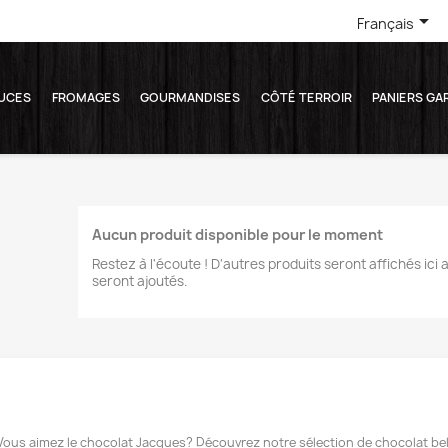

Français
UCES
FROMAGES
GOURMANDISES
CÔTÉ TERROIR
PANIERS GA
Aucun produit disponible pour le moment
Restez à l'écoute ! D'autres produits seront affichés ici a
seront ajoutés.
 Vous aimez le chocolat Jacques? Découvrez notre sélection de chocolat bel