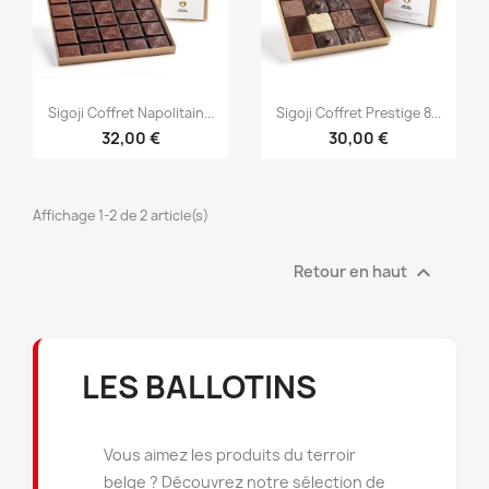


Aperçu rapide
Aperçu rapide
Sigoji Coffret Napolitain...
Sigoji Coffret Prestige 8...
32,00 €
30,00 €
×
Affichage 1-2 de 2 article(s)
×
Créer une liste d'envies
Connexion
×
((modalTitle))

Retour en haut
×
Vous devez être connecté pour ajouter des produits
Ajouter à ma liste d'envies
Nom de la liste d'envies
((confirmMessage))
à votre liste d'envies.
Créer une nouvelle liste
add_circle_outline
((cancelText))
((modalDeleteText))
LES BALLOTINS
Annuler
Connexion
Annuler
Créer une liste d'envies
Vous aimez les produits du terroir
belge ? Découvrez notre sélection de