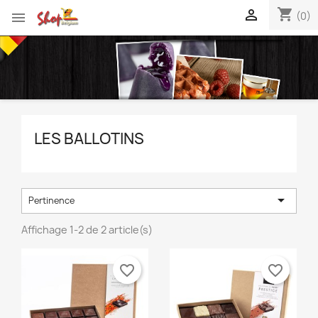
shopping_cart


(0)
LES BALLOTINS

Pertinence
Affichage 1-2 de 2 article(s)
favorite_border
favorite_border