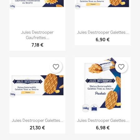


Anteprima
Anteprima
Jules Destrooper
Jules Destrooper Galettes...
Gaufrettes...
6,90 €
7,18 €
favorite_border
favorite_border


Anteprima
Anteprima
Jules Destrooper Galettes...
Jules Destrooper Galettes...
21,30 €
6,98 €