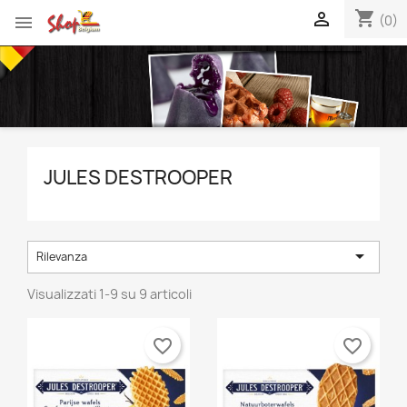
shopping_cart


(0)
JULES DESTROOPER

Rilevanza
Visualizzati 1-9 su 9 articoli
favorite_border
favorite_border