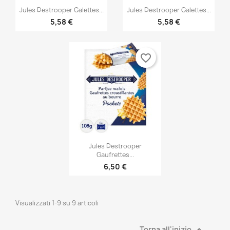


Anteprima
Anteprima
Jules Destrooper Galettes...
Jules Destrooper Galettes...
5,58 €
5,58 €
favorite_border

Anteprima
Jules Destrooper
Gaufrettes...
6,50 €
Visualizzati 1-9 su 9 articoli
Torna all'inizio