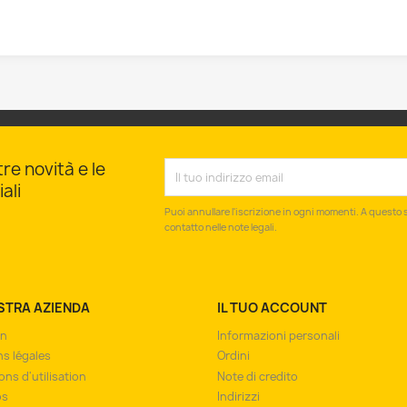
tre novità e le
ali
Puoi annullare l'iscrizione in ogni momenti. A questo s
contatto nelle note legali.
STRA AZIENDA
IL TUO ACCOUNT
on
Informazioni personali
s légales
Ordini
ons d'utilisation
Note di credito
os
Indirizzi