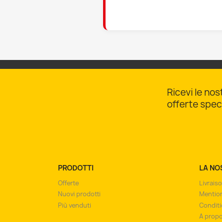
Ricevi le nos
offerte speci
PRODOTTI
LA NO
Offerte
Livrais
Nuovi prodotti
Mention
Più venduti
Conditi
A prop