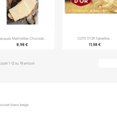


Anteprima
Anteprima
acques Matinettes Chocolat...
COTE D'OR Tablettte...
8,98 €
11,98 €
zzati 1-12 su 18 articoli
ocolat blanc belge.