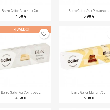


Anteprima
Anteprima
Barre Galler À La Noix De...
Barre Galler Aux Pistaches...
4,58 €
3,98 €
IN SALDO!
favorite_border
fa


Anteprima
Anteprima
Barre Galler Au Cointreau...
Barre Galler Manon 70gr
4,58 €
3,98 €
ea lista dei desideri
ccedi
modalTitle))