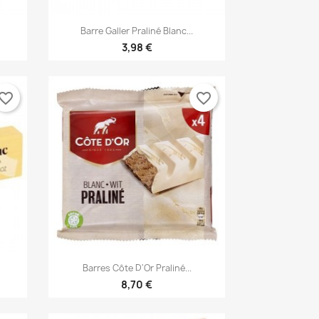

Anteprima
Barre Galler Praliné Blanc...
3,98 €
vorite_border
favorite_border

Anteprima
Barres Côte D'Or Praliné...
8,70 €
×
×
×