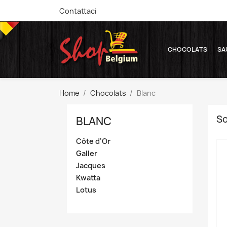
Contattaci
CHOCOLATS
SA
Home
Chocolats
Blanc
So
BLANC
Côte d'Or
Galler
Jacques
Kwatta
Lotus