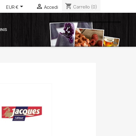
shopping_cart



Carrello
(0)
EUR €
Accedi
RNIS