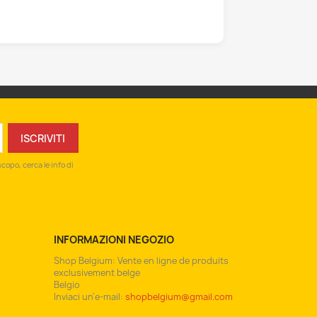
copo, cerca le info di
INFORMAZIONI NEGOZIO
Shop Belgium: Vente en ligne de produits
exclusivement belge
Belgio
Inviaci un'e-mail:
shopbelgium@gmail.com