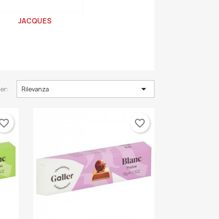
JACQUES

er:
Rilevanza
vorite_border
favorite_border