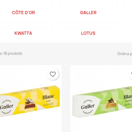
CÔTE D'OR
GALLER
KWATTA
LOTUS
o 18 prodotti.
Ordina p
favorite_border
fa