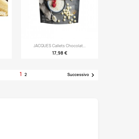

Anteprima
JACQUES Callets Chocolat...
17,98 €
1

2
Successivo