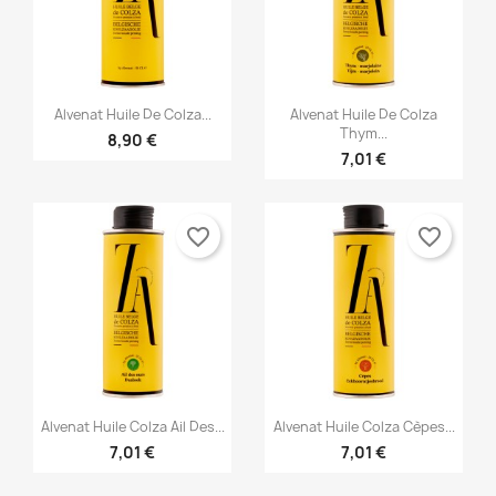


Anteprima
Anteprima
Alvenat Huile De Colza...
Alvenat Huile De Colza
Thym...
8,90 €
7,01 €
favorite_border
favorite_border


Anteprima
Anteprima
Alvenat Huile Colza Ail Des...
Alvenat Huile Colza Cèpes...
7,01 €
7,01 €