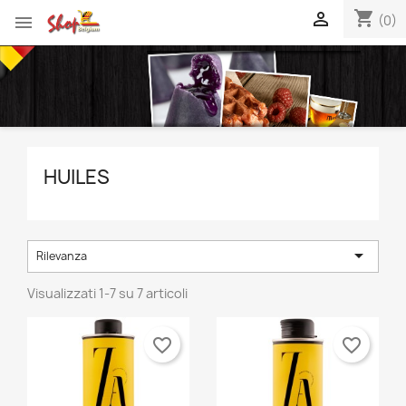
shopping_cart


(0)
HUILES

Rilevanza
Visualizzati 1-7 su 7 articoli
favorite_border
favorite_border