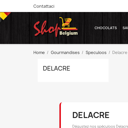
Contattaci
CHOCOLATS
SA
Home
Gourmandises
Speculoos
Delacre
DELACRE
DELACRE
Dégustez nos spéculoos Delacr