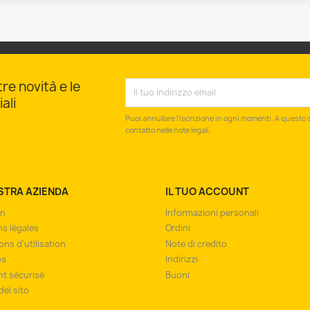
tre novità e le
ali
Puoi annullare l'iscrizione in ogni momenti. A questo s
contatto nelle note legali.
STRA AZIENDA
IL TUO ACCOUNT
on
Informazioni personali
s légales
Ordini
ons d'utilisation
Note di credito
os
Indirizzi
t sécurisé
Buoni
el sito