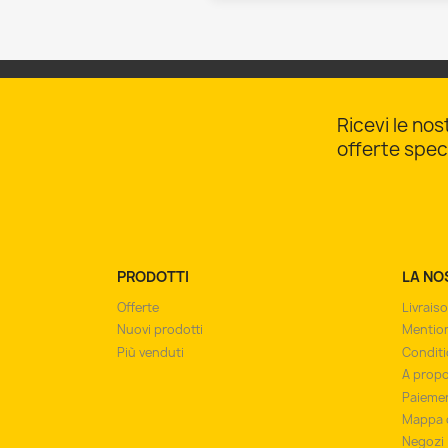
Ricevi le nos
offerte speci
PRODOTTI
LA NO
Offerte
Livrais
Nuovi prodotti
Mention
Più venduti
Conditi
A prop
Paiemen
Mappa d
Negozi