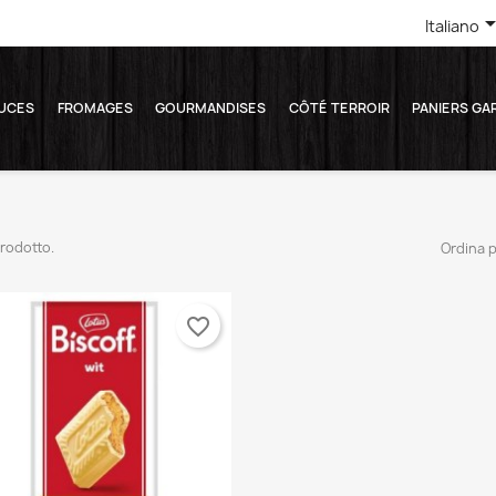
Italiano
UCES
FROMAGES
GOURMANDISES
CÔTÉ TERROIR
PANIERS GA
prodotto.
Ordina p
favorite_border