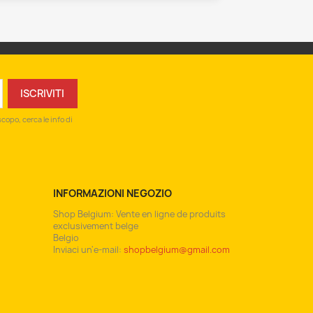
copo, cerca le info di
INFORMAZIONI NEGOZIO
Shop Belgium: Vente en ligne de produits
exclusivement belge
Belgio
Inviaci un'e-mail:
shopbelgium@gmail.com