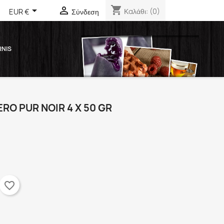
shopping_cart



Καλάθι:
(0)
EUR €
Σύνδεση
RNIS
RO PUR NOIR 4 X 50 GR
favorite_border