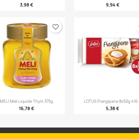
3,98 €
9,94 €
favorite_border
fa


Γρήγορη προβολή
Γρήγορη προβολή
MELI Miel Liquide Thym 375g
LOTUS Frangipane 8x52g 416
16,78 €
5,38 €