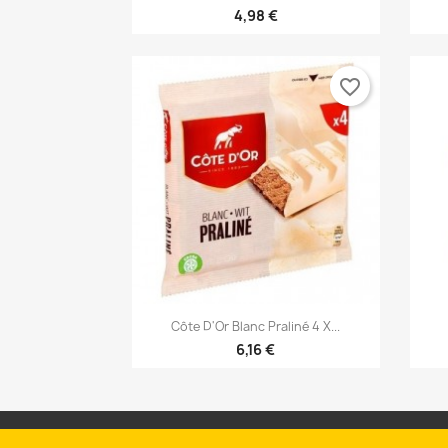
4,98 €
favorite_border

Γρήγορη προβολή
Côte D'Or Blanc Praliné 4 X...
6,16 €