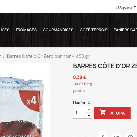
ελληνικά
UCES
FROMAGES
GOURMANDISES
CÔTÉ TERROIR
PANIERS GA
r
Barres Côte d'Or Zero pur noir 4 x 50 gr
BARRES CÔTE D'OR ZE
8,38 €
(41,87 € kg)
με ΦΠΑ
Ποσότητα

ΑΓΟΡΆ