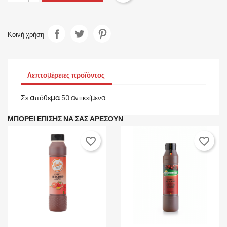
Κοινή χρήση
Λεπτομέρειες προϊόντος
Σε απόθεμα
50 αντικείμενα
ΜΠΟΡΕΊ ΕΠΊΣΗΣ ΝΑ ΣΑΣ ΑΡΈΣΟΥΝ
favorite_border
favorite_border