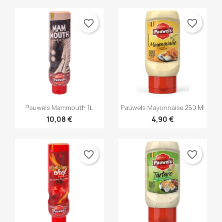
favorite_border
favorite_border


Γρήγορη προβολή
Γρήγορη προβολή
Pauwels Mammouth 1L
Pauwels Mayonnaise 260 Ml
10,08 €
4,90 €
favorite_border
favorite_border