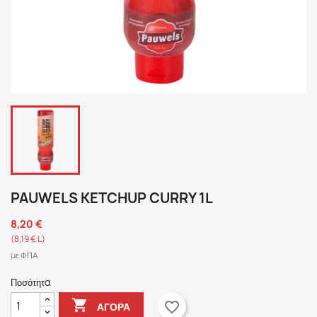
PAUWELS KETCHUP CURRY 1L
8,20 €
(8,19 € L)
με ΦΠΑ
Ποσότητα

favorite_border
ΑΓΟΡΆ