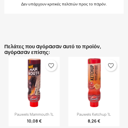
Δεν υπάρχουν κριτικές πελατών προς το παρόν.
Ακύρωση
Σύνδεση
Ακύρωση
Δημιουργία λίστα επιθυμητών
Πελάτες που αγόρασαν αυτό το προϊόν,
αγόρασαν επίσης:
favorite_border
favorite_border


Γρήγορη προβολή
Γρήγορη προβολή
Pauwels Mammouth 1L
Pauwels Ketchup 1L
10,08 €
8,26 €