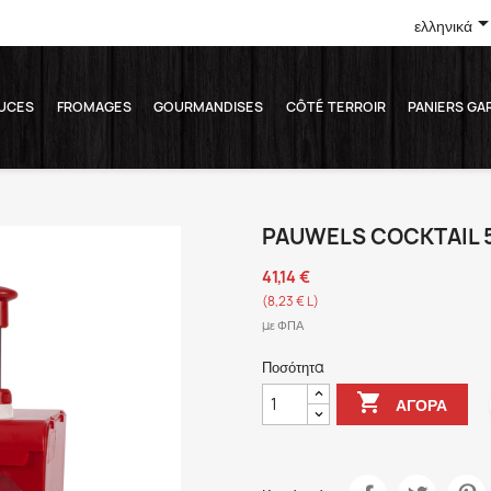
ελληνικά
UCES
FROMAGES
GOURMANDISES
CÔTÉ TERROIR
PANIERS GA
PAUWELS COCKTAIL 
41,14 €
(8,23 € L)
με ΦΠΑ
Ποσότητα

ΑΓΟΡΆ