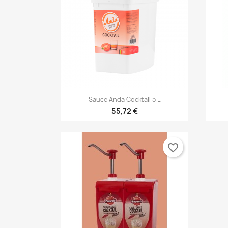
Δη
Σ
Πρ
Όνο
Πρέ

Γρήγορη προβολή
Sauce Anda Cocktail 5 L
add_circle_outline
55,72 €
favorite_border