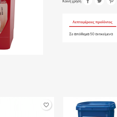
Κοινή χρήση
Λεπτομέρειες προϊόντος
Σε απόθεμα
50 αντικείμενα
favorite_border