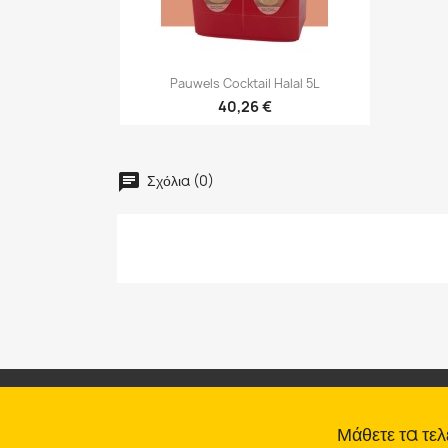

Γρήγορη προβολή
Pauwels Cocktail Halal 5L
40,26 €
Σχόλια (0)
Μάθετε τα τελ