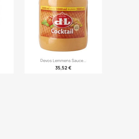
×
×
×

Γρήγορη προβολή
Devos Lemmens Sauce...
35,52 €
η
ν