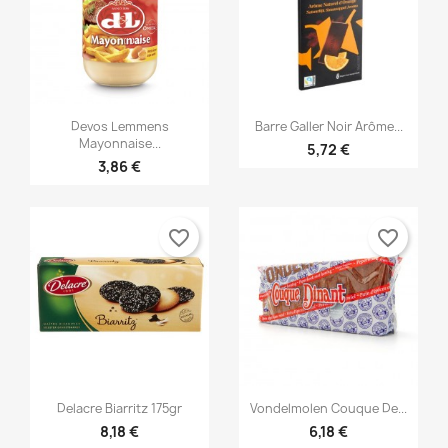


Anteprima
Anteprima
Devos Lemmens
Barre Galler Noir Arôme...
Mayonnaise...
5,72 €
3,86 €
favorite_border
favorite_border


Anteprima
Anteprima
Delacre Biarritz 175gr
Vondelmolen Couque De...
8,18 €
6,18 €