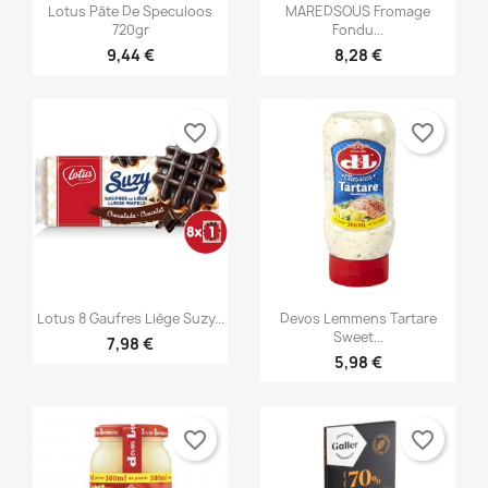


Anteprima
Anteprima
Lotus Pâte De Speculoos
MAREDSOUS Fromage
720gr
Fondu...
9,44 €
8,28 €
favorite_border
favorite_border


Anteprima
Anteprima
Lotus 8 Gaufres Liège Suzy...
Devos Lemmens Tartare
Sweet...
7,98 €
5,98 €
favorite_border
favorite_border