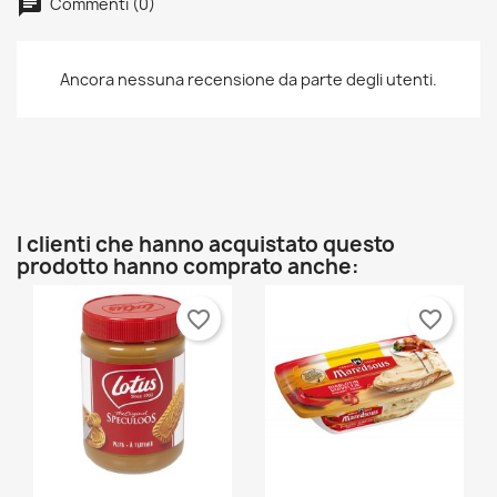
Commenti (0)
prodotti nella tua lista dei desideri.
Créer une nouvelle liste
add_circle_outline
Ancora nessuna recensione da parte degli utenti.
Annulla
Accedi
Annulla
Crea lista dei desideri
I clienti che hanno acquistato questo
prodotto hanno comprato anche:
favorite_border
favorite_border