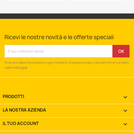
Ricevi le nostre novità e le offerte speciali
Puoi annullare l'iscrizione in ogni momenti. A questo scopo, cerca le info di contatto
nelle note legali.
PRODOTTI

LA NOSTRA AZIENDA

IL TUO ACCOUNT
