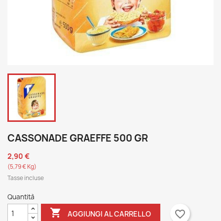
CASSONADE GRAEFFE 500 GR
2,90 €
(5,79 € Kg)
Tasse incluse
Quantità

favorite_border
AGGIUNGI AL CARRELLO