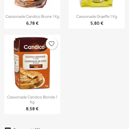


Anteprima
Anteprima
Cassonade Candico Brune 1 Kg
Cassonade Graeffe 1 Kg
6,78 €
5,80 €
favorite_border

Anteprima
Cassonade Candico Blonde 1
Kg
×
8,58 €
×
Crea lista dei desideri
Accedi
×
Devi avere effettuato l'accesso per salvare dei
Aggiungi alla lista dei desideri
Nome lista dei desideri