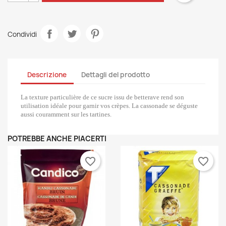
Condividi
Descrizione
Dettagli del prodotto
La texture particulière de ce sucre issu de betterave rend son
utilisation idéale pour garnir vos crèpes. La cassonade se déguste
aussi couramment sur les tartines.
POTREBBE ANCHE PIACERTI
favorite_border
favorite_border