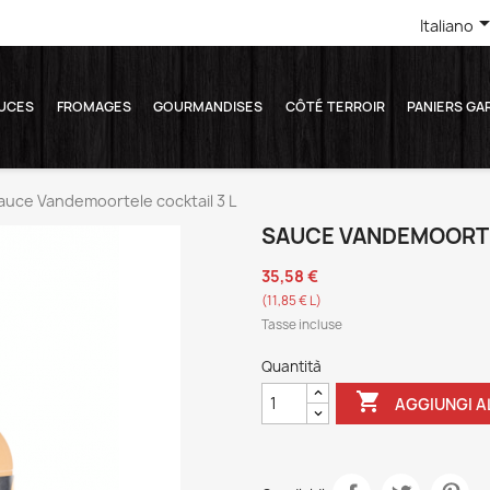
Italiano
UCES
FROMAGES
GOURMANDISES
CÔTÉ TERROIR
PANIERS GA
auce Vandemoortele cocktail 3 L
SAUCE VANDEMOORTE
35,58 €
(11,85 € L)
Tasse incluse
Quantità

AGGIUNGI A