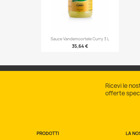

Anteprima
Sauce Vandemoortele Curry 3 L
35,64 €
Ricevi le nos
offerte speci
PRODOTTI
LA NO