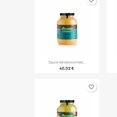

Anteprima
Sauce Vandemoortele...
40,02 €
favorite_border