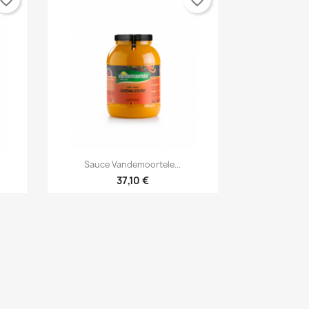

Anteprima
Sauce Vandemoortele...
37,10 €