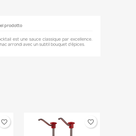
del prodotto
ktail est une sauce classique par excellence.
ac arrondi avec un subtil bouquet d'épices.
favorite_border
favorite_border