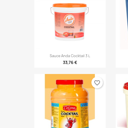

Anteprima
Sauce Anda Cocktail 3 L
33,76 €
favorite_border