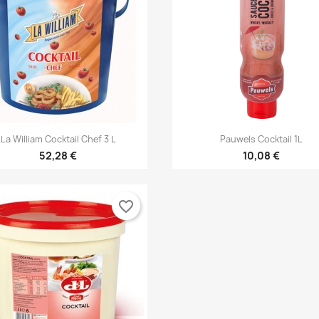


Anteprima
Anteprima
La William Cocktail Chef 3 L
Pauwels Cocktail 1L
52,28 €
10,08 €
favorite_border