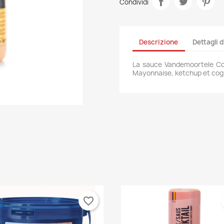
Condividi
Descrizione
Dettagli 
La sauce Vandemoortele Coc
Mayonnaise, ketchup et cogn
favorite_border