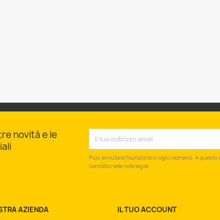
tre novità e le
ali
Puoi annullare l'iscrizione in ogni momenti. A questo s
contatto nelle note legali.
STRA AZIENDA
IL TUO ACCOUNT