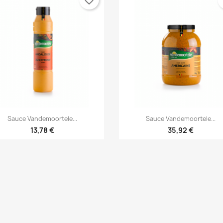


Anteprima
Anteprima
Sauce Vandemoortele...
Sauce Vandemoortele...
13,78 €
35,92 €