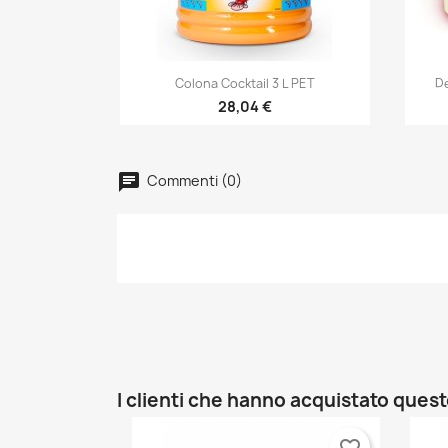
Cr
A
Dev
Ag
Nom

Anteprima
Colona Cocktail 3 L PET
De
dei
28,04 €
add_circle_outline
Commenti (0)
I clienti che hanno acquistato que
favorite_border