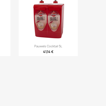

Anteprima
Pauwels Cocktail 5L
41,14 €