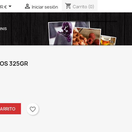
shopping_cart


Carrito
(0)
R €
Iniciar sesión
RNIS
OS 325GR
favorite_border
CARRITO