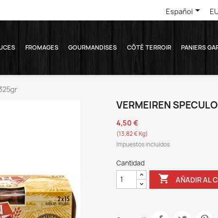

Español
EU
UCES
FROMAGES
GOURMANDISES
CÔTÉ TERROIR
PANIERS GA
325gr
VERMEIREN SPECULO
4,50 €
(13,82 € Kg)
Impuestos incluidos
Cantidad

AÑADIR AL 