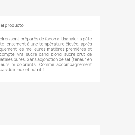
del producto
iren sont préparés de façon artisanale: la pâte
uite lentement à une température élevée, après
iquement les meilleures matières premières et
 compte: vrai sucre candi blond, sucre brut de
gétales pures. Sans adjonction de sel (teneur en
ateurs ni colorants. Comme accompagnement
cas délicieux et nutritif.