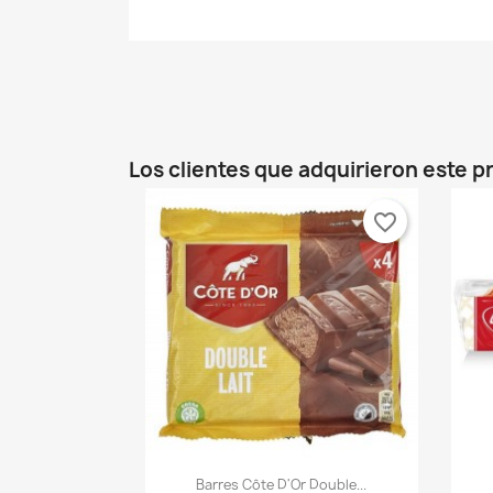
Cr
In
Los clientes que adquirieron este 
Añ
Nom
De
favorite_border
add_circle_outline

Vista rápida
Barres Côte D'Or Double...