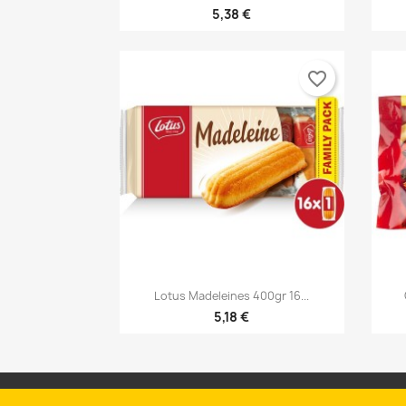
5,38 €
favorite_border

Vista rápida
Lotus Madeleines 400gr 16...
5,18 €