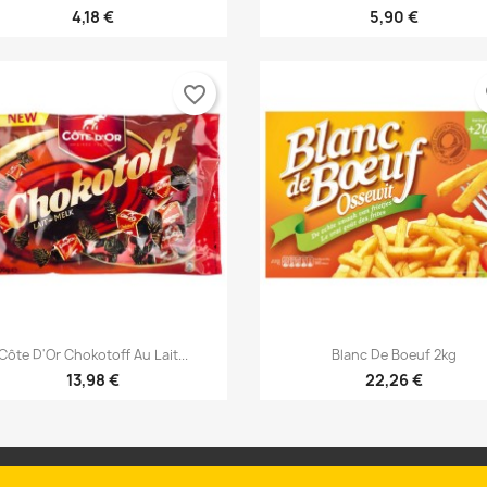
4,18 €
5,90 €
favorite_border
fa


Vista rápida
Vista rápida
Côte D'Or Chokotoff Au Lait...
Blanc De Boeuf 2kg
13,98 €
22,26 €