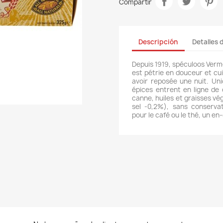
Compartir
Descripción
Detalles 
Depuis 1919, spéculoos Verme
est pétrie en douceur et c
avoir reposée une nuit. Un
épices entrent en ligne de
canne, huiles et graisses vé
sel -0,2%), sans conserv
pour le café ou le thé, un en-