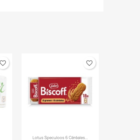
×
×
×
vorite_border
favorite_border
n
s

Vista rápida
Lotus Speculoos 6 Céréales...