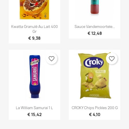


Snel bekijken
Snel bekijken
Kwatta Granulé Au Lait 400
Sauce Vandemoortele...
Gr
€ 12,48
€ 9,38
favorite_border
favorite_border


Snel bekijken
Snel bekijken
La William Samurai 1 L
CROKY Chips Pickles 200 G
€ 15,42
€ 4,10