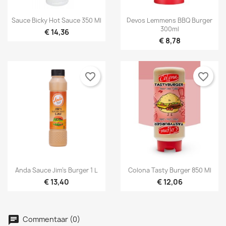


Snel bekijken
Snel bekijken
Sauce Bicky Hot Sauce 350 Ml
Devos Lemmens BBQ Burger
300ml
€ 14,36
€ 8,78
favorite_border
favorite_border


Snel bekijken
Snel bekijken
Anda Sauce Jim’s Burger 1 L
Colona Tasty Burger 850 Ml
×
€ 13,40
€ 12,06
×
Maak een verlanglijst
Inloggen
×
U moet ingelogd zijn om producten in uw verlanglijst
Toevoegen aan Verlanglijst
Verlanglijst naam
Commentaar (0)
op te slaan.