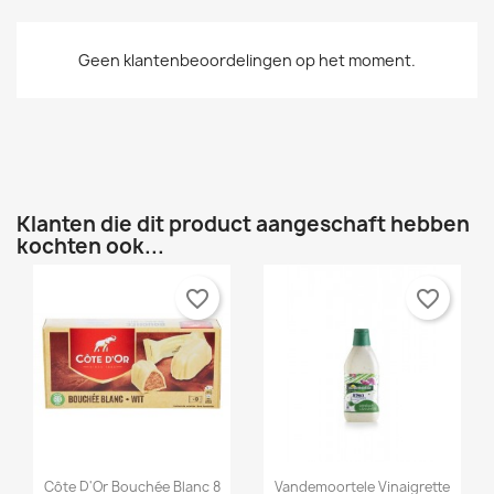
Créer une nouvelle liste
add_circle_outline
Geen klantenbeoordelingen op het moment.
Annuleren
Inloggen
Annuleren
Maak een verlanglijst
Klanten die dit product aangeschaft hebben
kochten ook...
favorite_border
favorite_border


Snel bekijken
Snel bekijken
Côte D'Or Bouchée Blanc 8
Vandemoortele Vinaigrette