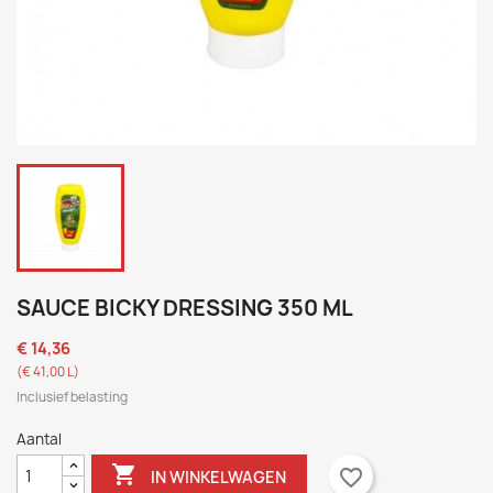
SAUCE BICKY DRESSING 350 ML
€ 14,36
(€ 41,00 L)
Inclusief belasting
Aantal

favorite_border
IN WINKELWAGEN