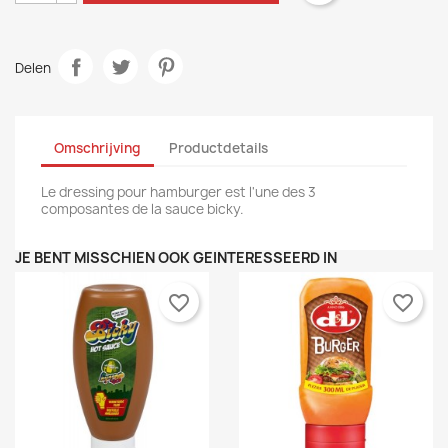
Delen
Omschrijving
Productdetails
Le dressing pour hamburger est l'une des 3
composantes de la sauce bicky.
JE BENT MISSCHIEN OOK GEÏNTERESSEERD IN
favorite_border
favorite_border