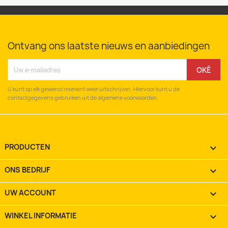
Ontvang ons laatste nieuws en aanbiedingen
U kunt op elk gewenst moment weer uitschrijven. Hiervoor kunt u de
contactgegevens gebruiken uit de algemene voorwaarden.
PRODUCTEN

ONS BEDRIJF

UW ACCOUNT

WINKEL INFORMATIE
keyboard_arrow_down