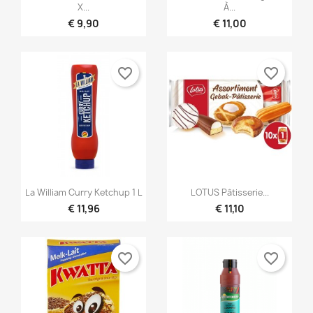
X...
À...
€ 9,90
€ 11,00
favorite_border
favorite_border


Snel bekijken
Snel bekijken
La William Curry Ketchup 1 L
LOTUS Pâtisserie...
€ 11,96
€ 11,10
favorite_border
favorite_border