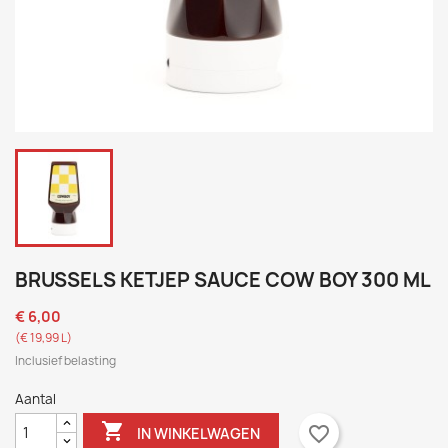
BRUSSELS KETJEP SAUCE COW BOY 300 ML
€ 6,00
(€ 19,99 L)
Inclusief belasting
Aantal

favorite_border
IN WINKELWAGEN