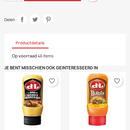
Delen
Productdetails
Op voorraad
46 Items
JE BENT MISSCHIEN OOK GEÏNTERESSEERD IN
favorite_border
favorite_border