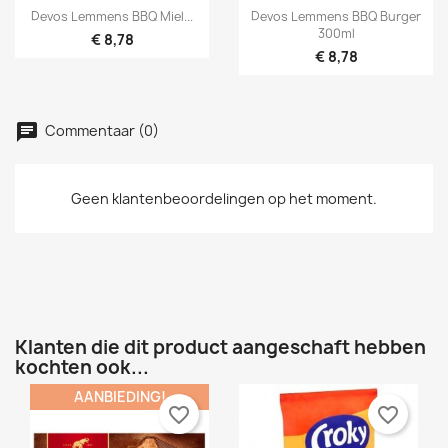


Snel bekijken
Snel bekijken
Devos Lemmens BBQ Miel...
Devos Lemmens BBQ Burger
300ml
€ 8,78
€ 8,78
Commentaar (0)
Geen klantenbeoordelingen op het moment.
×
×
Maak een verlanglijst
Inloggen
×
U moet ingelogd zijn om producten in uw verlanglijst
Toevoegen aan Verlanglijst
Verlanglijst naam
op te slaan.
Créer une nouvelle liste
add_circle_outline
Klanten die dit product aangeschaft hebben
Annuleren
Inloggen
Annuleren
Maak een verlanglijst
kochten ook...
AANBIEDING!
favorite_border
favorite_border