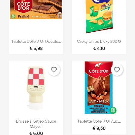


Snel bekijken
Snel bekijken
Tablette Côte D'Or Double...
Croky Chips Bicky 200 G
€ 5,98
€ 4,10
favorite_border
favorite_border


Snel bekijken
Snel bekijken
Brussels Ketjep Sauce
Tablette Côte D'Or Aux...
Mayo...
€ 9,30
€ 6,00