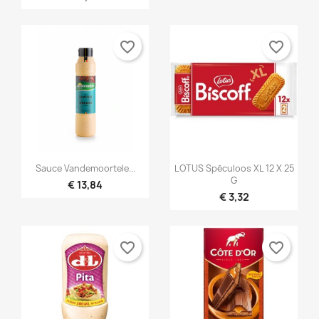
favorite_border
favorite_border


Snel bekijken
Snel bekijken
Sauce Vandemoortele...
LOTUS Spéculoos XL 12 X 25
G
€ 13,84
€ 3,32
favorite_border
favorite_border