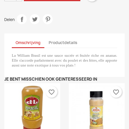
Delen
Omschrijving
Productdetails
La William Brasil est une sauce sucrée et fruitée riche en ananas.
Elle s'accorde parfaitement avec du poulet et des frites, elle apporte
aussi une note exotique à tous vos plats !
JE BENT MISSCHIEN OOK GEÏNTERESSEERD IN
favorite_border
favorite_border