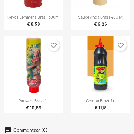


Snel bekijken
Snel bekijken
Devos Lemmens Brasil 300ml
Sauce Anda Brasil 400 Ml
€ 8,58
€ 9,26
favorite_border
favorite_border


Snel bekijken
Snel bekijken
Pauwels Brazil 1L
Colona Brazil 1 L
€ 10,66
€ 11,18
×
×
Maak een verlanglijst
Inloggen
×
U moet ingelogd zijn om producten in uw verlanglijst
Toevoegen aan Verlanglijst
Verlanglijst naam
Commentaar (0)