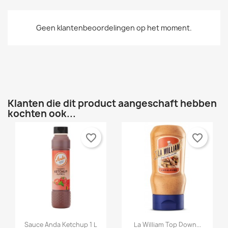
op te slaan.
Créer une nouvelle liste
add_circle_outline
Geen klantenbeoordelingen op het moment.
Annuleren
Inloggen
Annuleren
Maak een verlanglijst
Klanten die dit product aangeschaft hebben
kochten ook...
favorite_border
favorite_border


Snel bekijken
Snel bekijken
Sauce Anda Ketchup 1 L
La William Top Down...