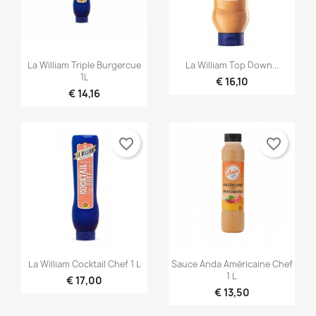


Snel bekijken
Snel bekijken
La William Triple Burgercue
La William Top Down...
1L
€ 16,10
€ 14,16
favorite_border
favorite_border


Snel bekijken
Snel bekijken
La William Cocktail Chef 1 L
Sauce Anda Américaine Chef
1 L
€ 17,00
€ 13,50