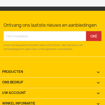
Ontvang ons laatste nieuws en aanbiedingen
U kunt op elk gewenst moment weer uitschrijven. Hiervoor kunt u de
contactgegevens gebruiken uit de algemene voorwaarden.
PRODUCTEN

ONS BEDRIJF

UW ACCOUNT

WINKEL INFORMATIE
keyboard_arrow_down