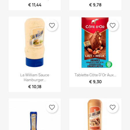
€ 11,44
€ 9,78
favorite_border
favorite_border


Snel bekijken
Snel bekijken
La William Sauce
Tablette Côte D'Or Aux...
Hamburger...
€ 9,30
€ 10,18
favorite_border
favorite_border