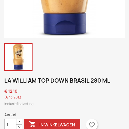
LA WILLIAM TOP DOWN BRASIL 280 ML
€ 12,10
(€ 43,20 L)
Inclusief belasting
Aantal

favorite_border
IN WINKELWAGEN