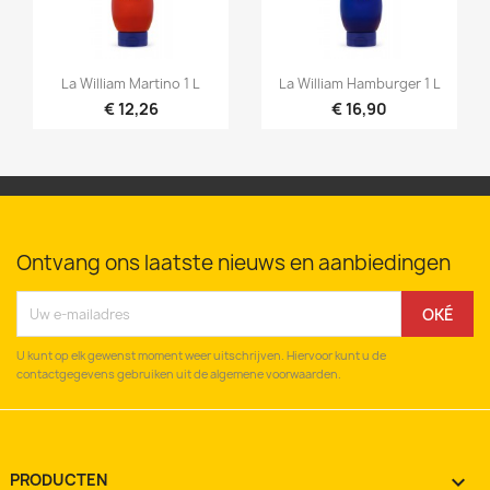


Snel bekijken
Snel bekijken
La William Martino 1 L
La William Hamburger 1 L
€ 12,26
€ 16,90
Ontvang ons laatste nieuws en aanbiedingen
U kunt op elk gewenst moment weer uitschrijven. Hiervoor kunt u de
contactgegevens gebruiken uit de algemene voorwaarden.
PRODUCTEN
