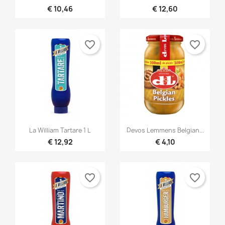
€ 10,46
€ 12,60
favorite_border
favorite_border


Snel bekijken
Snel bekijken
La William Tartare 1 L
Devos Lemmens Belgian...
€ 12,92
€ 4,10
favorite_border
favorite_border