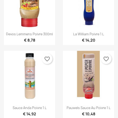


Snel bekijken
Snel bekijken
Devos Lemmens Poivre 300ml
La William Poivre 1 L
€ 8,78
€ 14,20
favorite_border
favorite_border


Snel bekijken
Snel bekijken
Sauce Anda Poivre 1 L
Pauwels Sauce Au Poivre 1 L
€ 14,92
€ 10,48