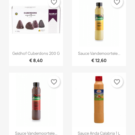
favorite_border
favorite_border


Snel bekijken
Snel bekijken
Geldhof Cuberdons 200 G
Sauce Vandemoortele...
€ 8,40
€ 12,60
favorite_border
favorite_border


Snel bekijken
Snel bekijken
Sauce Vandemoortele...
Sauce Anda Calabria 1 L