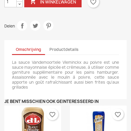

favorite_border
IN WINKELWAGEN
Delen
Omschrijving
Productdetails
La sauce Vandemoortele Vleminckx au poivre est une
sauce mayonnaise épicée et crémeuse, à utiliser comme
garniture supplémentaire pour les pains hamburger.
Assaisonnée avec le moulin à poivre, cette sauce
apporte un goût rafraîchissant aussi bien frites qu'aux
grillades
JE BENT MISSCHIEN OOK GEÏNTERESSEERD IN
favorite_border
favorite_border