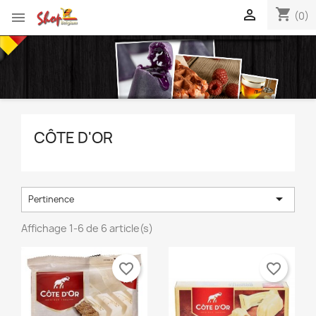
shopping_cart


(0)
CÔTE D'OR

Pertinence
Affichage 1-6 de 6 article(s)
favorite_border
favorite_border