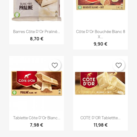


Aperçu rapide
Aperçu rapide
Barres Côte D'Or Praliné...
Côte D'Or Bouchée Blanc 8
X...
8,70 €
9,90 €
favorite_border
favorite_border


Aperçu rapide
Aperçu rapide
Tablette Côte D'Or Blanc...
COTE D'OR Tablettte...
7,98 €
11,98 €