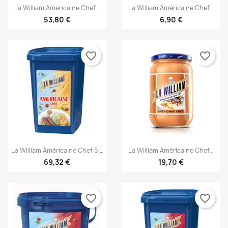


Aperçu rapide
Aperçu rapide
La William Américaine Chef...
La William Américaine Chef...
53,80 €
6,90 €
favorite_border
favorite_border


Aperçu rapide
Aperçu rapide
La William Américaine Chef 5 L
La William Américaine Chef...
69,32 €
19,70 €
favorite_border
favorite_border