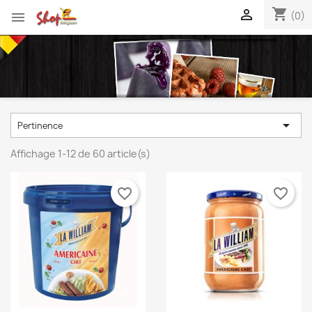
shopping_cart


(0)

Pertinence
Affichage 1-12 de 60 article(s)
favorite_border
favorite_border