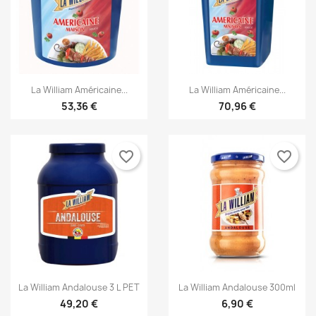


Aperçu rapide
Aperçu rapide
La William Américaine...
La William Américaine...
53,36 €
70,96 €
favorite_border
favorite_border


Aperçu rapide
Aperçu rapide
La William Andalouse 3 L PET
La William Andalouse 300ml
49,20 €
6,90 €