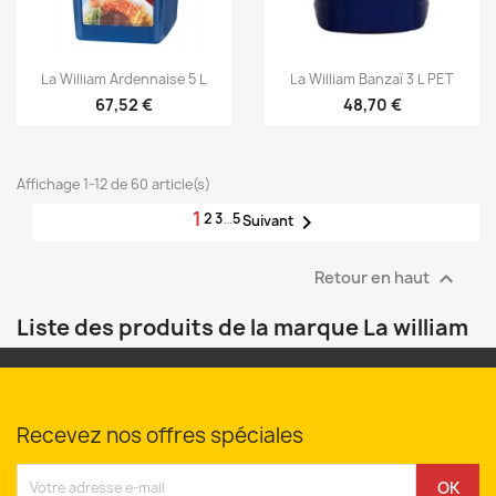


Aperçu rapide
Aperçu rapide
La William Ardennaise 5 L
La William Banzaï 3 L PET
67,52 €
48,70 €
Affichage 1-12 de 60 article(s)
1
2
3
…
5

Suivant

Retour en haut
Liste des produits de la marque La william
Recevez nos offres spéciales