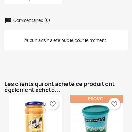
×
Vous devez être connecté pour ajouter des produits
Ajouter à ma liste d'envies
Nom de la liste d'envies
à votre liste d'envies.
Commentaires (0)
Créer une nouvelle liste
add_circle_outline
Annuler
Connexion
Annuler
Créer une liste d'envies
Aucun avis n'a été publié pour le moment.
Les clients qui ont acheté ce produit ont
également acheté...
PROMO !
favorite_border
favorite_border