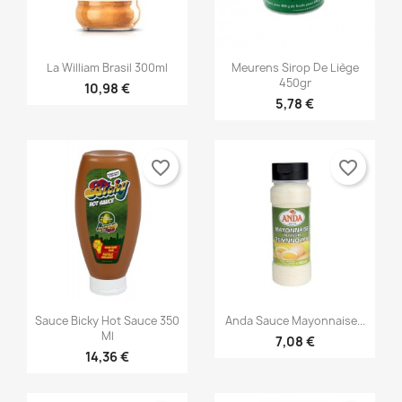


Aperçu rapide
Aperçu rapide
La William Brasil 300ml
Meurens Sirop De Liège
450gr
10,98 €
5,78 €
favorite_border
favorite_border


Aperçu rapide
Aperçu rapide
Sauce Bicky Hot Sauce 350
Anda Sauce Mayonnaise...
Ml
7,08 €
14,36 €