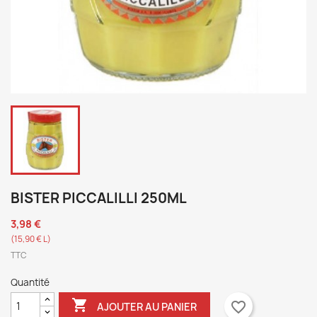
BISTER PICCALILLI 250ML
3,98 €
(15,90 € L)
TTC
Quantité

favorite_border
AJOUTER AU PANIER